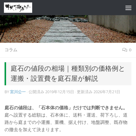
コンテンツへスキップ
コラム
0
庭石の値段の相場｜種類別の価格例と
運搬・設置費を庭石屋が解説
BY
宮川公一
· 公開済み
2019年12月15日
· 更新済み
2026年7月21日
庭石の値段は、「石本体の価格」だけでは判断できません。
庭へ設置する総額は、石本体に、送料・運送、荷下ろし、道
路から庭までの小運搬、重機、据え付け、地盤調整、既存物
の撤去を加えて決まります。