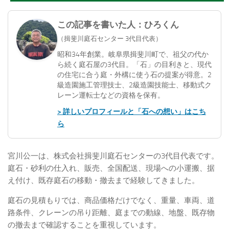
この記事を書いた人：ひろくん
（揖斐川庭石センター 3代目代表）
昭和34年創業。岐阜県揖斐川町で、祖父の代か
ら続く庭石屋の3代目。「石」の目利きと、現代
の住宅に合う庭・外構に使う石の提案が得意。2
級造園施工管理技士、2級造園技能士、移動式ク
レーン運転士などの資格を保有。
> 詳しいプロフィールと「石への想い」はこち
ら
宮川公一は、株式会社揖斐川庭石センターの3代目代表です。
庭石・砂利の仕入れ、販売、全国配送、現場への小運搬、据
え付け、既存庭石の移動・撤去まで経験してきました。
庭石の見積もりでは、商品価格だけでなく、重量、車両、道
路条件、クレーンの吊り距離、庭までの動線、地盤、既存物
の撤去まで確認することを重視しています。