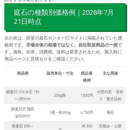
庭石の種類別価格例｜2026年7月
21日時点
次の表は、揖斐川庭石センターECサイトに掲載されていた価
格例です。
市場全体の相場ではなく、自社取扱商品の一例
で
す。価格、在庫、消費税、送料は変更されるため、購入時に
商品ページと見積もりをご確認ください。
商品例
販売単位・寸法
税込価
主な用途
格例
揖斐川ゴロタ石 150
小型の石・見切
20kg袋
1,650円
～250mm
り・敷き詰め
揖斐川石 飛石
1個・約30kg
4,730円
飛石
φ300mm
揖斐石 200～
36,300
石積み・土留
1t