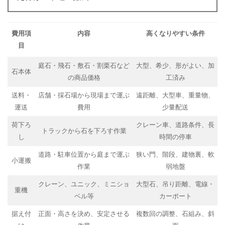
費用項
内容
高くなりやすい条件
目
庭石・飛石・敷石・割栗石など
大型、希少、形がよい、加
石本体
の商品価格
工済み
送料・
店舗・採石場から現場まで運ぶ
遠距離、大型車、重量物、
運送
費用
少量配送
荷下ろ
クレーン車、道路条件、長
トラックから石を下ろす作業
し
時間の停車
道路・駐車位置から庭まで運ぶ
狭い門、階段、建物裏、軟
小運搬
作業
弱地盤
クレーン、ユニック、ミニショ
大型石、吊り距離、電線・
重機
ベル等
カーポート
据え付
正面・高さを決め、安定させる
複数回の調整、石組み、斜