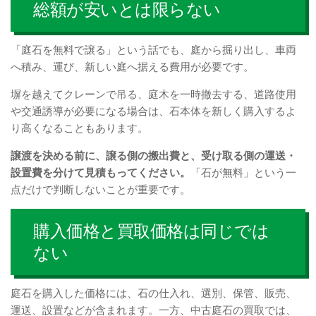
総額が安いとは限らない
「庭石を無料で譲る」という話でも、庭から掘り出し、車両
へ積み、運び、新しい庭へ据える費用が必要です。
塀を越えてクレーンで吊る、庭木を一時撤去する、道路使用
や交通誘導が必要になる場合は、石本体を新しく購入するよ
り高くなることもあります。
譲渡を決める前に、譲る側の搬出費と、受け取る側の運送・
設置費を分けて見積もってください。
「石が無料」という一
点だけで判断しないことが重要です。
購入価格と買取価格は同じでは
ない
庭石を購入した価格には、石の仕入れ、選別、保管、販売、
運送、設置などが含まれます。一方、中古庭石の買取では、