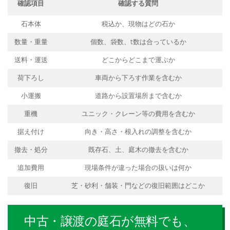
確認項目
確認する質問
石本体
税込か、現物はどの石か
数量・重量
個数、袋数、t数は合っているか
送料・運送
どこからどこまで運ぶか
荷下ろし
車両から下ろす作業を含むか
小運搬
道路から設置場所まで含むか
重機
ユニック・クレーン等の費用を含むか
据え付け
向き・高さ・根入れの調整を含むか
撤去・処分
既存石、土、庭木の撤去を含むか
追加費用
現場条件が違った場合の扱いは何か
復旧
芝・砂利・舗装・門などの復旧範囲はどこか
中古・譲渡の庭石が無料でも、