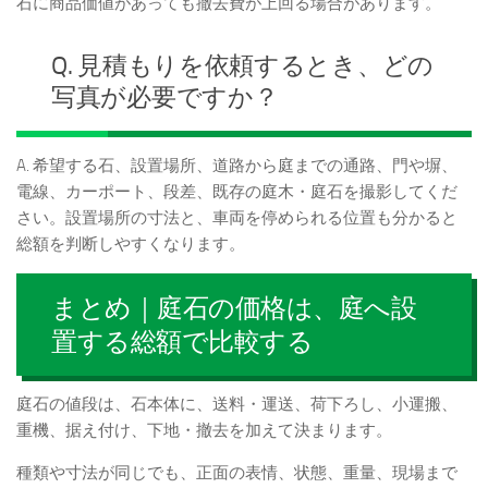
石に商品価値があっても撤去費が上回る場合があります。
Q. 見積もりを依頼するとき、どの
写真が必要ですか？
A. 希望する石、設置場所、道路から庭までの通路、門や塀、
電線、カーポート、段差、既存の庭木・庭石を撮影してくだ
さい。設置場所の寸法と、車両を停められる位置も分かると
総額を判断しやすくなります。
まとめ｜庭石の価格は、庭へ設
置する総額で比較する
庭石の値段は、石本体に、送料・運送、荷下ろし、小運搬、
重機、据え付け、下地・撤去を加えて決まります。
種類や寸法が同じでも、正面の表情、状態、重量、現場まで