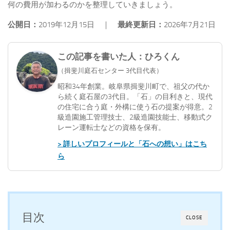
何の費用が加わるのかを整理していきましょう。
公開日：
2019年12月15日 ｜
最終更新日：
2026年7月21日
この記事を書いた人：ひろくん
（揖斐川庭石センター 3代目代表）
昭和34年創業。岐阜県揖斐川町で、祖父の代か
ら続く庭石屋の3代目。「石」の目利きと、現代
の住宅に合う庭・外構に使う石の提案が得意。2
級造園施工管理技士、2級造園技能士、移動式ク
レーン運転士などの資格を保有。
> 詳しいプロフィールと「石への想い」はこち
ら
目次
CLOSE