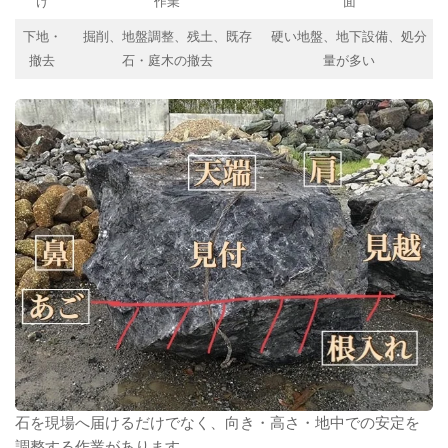
け
作業
面
下地・
掘削、地盤調整、残土、既存
硬い地盤、地下設備、処分
撤去
石・庭木の撤去
量が多い
石を現場へ届けるだけでなく、向き・高さ・地中での安定を
調整する作業があります。