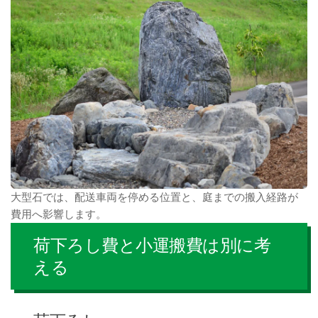
大型石では、配送車両を停める位置と、庭までの搬入経路が
費用へ影響します。
荷下ろし費と小運搬費は別に考
える