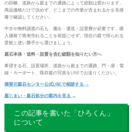
の距離、道路から庭までの通路によって総額は変わります。
商品価格だけで決めず、どこまでの作業が含まれるかを見積
書で確認してください。
中古や無料譲渡の石も、搬出・運送・設置費が必要です。購
入価格で将来売れることを前提にせず、現在の庭で得られる
景観と使い勝手から選びましょう。
庭石本体・送料・設置を含む総額を知りたい方へ
希望する石、設置場所、道路から庭までの通路、門・塀・電
線・カーポート、既存庭の写真をLINEでお送りください。
揖斐川庭石センター公式LINEで相談する →
庭じまい・庭石処分の案内を見る →
この記事を書いた「ひろくん」
について