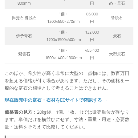
800mm
円
め・景石
1個・
85,030
揖斐石 沓脱石
沓脱石
1200×650×270mm
円
1個・
132,000
伊予青石
景石
1700×1500×400mm
円
1個・
455,400
紫雲石
大型景石
1800×1400×1300mm
円
このほか、希少性が高く非常に大型の一点物には、数百万円
を超える価格が付く場合があります。ただし、その価格を一
般的な庭石の相場として考えることはできません。
現在販売中の庭石・石材をECサイトで確認する →
価格表の見方：
20kg袋、1個、1枚、1tでは販売単位が異なり
ます。単価だけを横並びにせず、寸法・重量・用途・必要数
量・送料をそろえて比較してください。