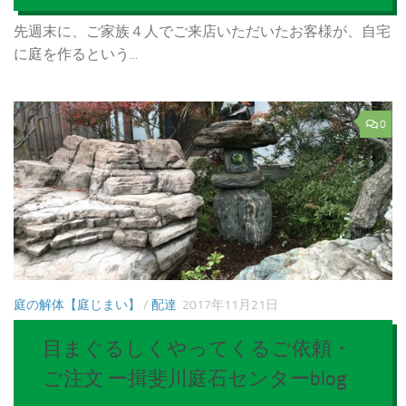
先週末に、ご家族４人でご来店いただいたお客様が、自宅
に庭を作るという...
0
庭の解体【庭じまい】
/
配達
2017年11月21日
目まぐるしくやってくるご依頼・
ご注文 ー揖斐川庭石センターblog