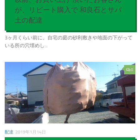
が、リピート購入で 和良石とサバ
土の配達
3ヶ月くらい前に、自宅の庭の砂利敷きや地面の下がって
いる所の穴埋めし...
0
配達
2019年1月14日