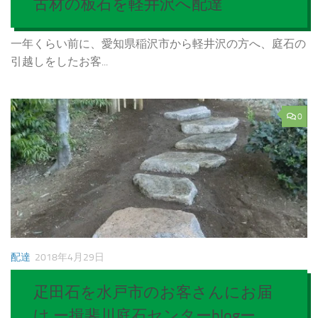
古材の板石を軽井沢へ配達
一年くらい前に、愛知県稲沢市から軽井沢の方へ、庭石の
引越しをしたお客...
0
配達
2018年4月29日
疋田石を水戸市のお客さんにお届
け ー揖斐川庭石センターblogー