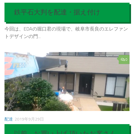
鉄平石大判を配達・据え付け
今回は、EDAの堀口君の現場で、岐阜市長良のエレファン
トデザインの門...
0
配達
2019年9月29日
以前、お買い上げ 頂いたお客さん