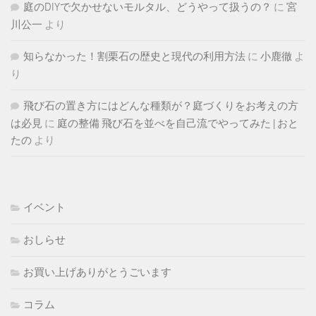
庭のDIYで欠かせないモルタル、どうやって扱うの？
に
宮
川公一
より
知らなかった！割栗石の歴史と現代の利用方法
に
小鹿徹
よ
り
飛び石の置き方にはどんな種類が？庭づくりをお考えの方
は必見
に
庭の整備 飛び石を並べを自己流でやってみた | おと
たの
より
イベント
おしらせ
お買い上げありがとうごいます
コラム