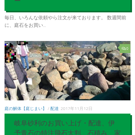
ー
毎日、いろんな依頼やら注文が来ております。 数週間前
に、庭石をお買い...
0
庭の解体【庭じまい】
/
配達
2017年11月12日
岐阜砂利のお買い上げ・配達、伊
予青石の特注飛石大判、石積み、家