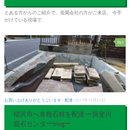
とある方からのご紹介で、造園会社の方がご来店。 今手
がけている現場で...
0
お買い上げありがとうごいます
/
配達
2017年12月21日
稲沢市へ各種石材を配達 ー揖斐川
庭石センターblogー