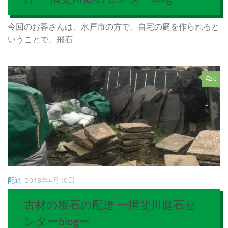
今回のお客さんは、水戸市の方で、自宅の庭を作られると
いうことで、飛石...
0
配達
2018年4月10日
古材の板石の配達 ー揖斐川庭石セ
ンターblogー