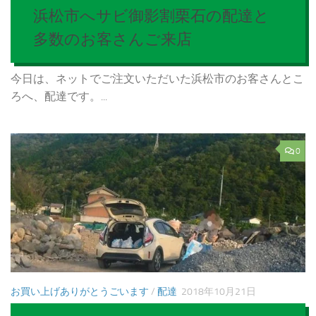
浜松市へサビ御影割栗石の配達と
多数のお客さんご来店
今日は、ネットでご注文いただいた浜松市のお客さんとこ
ろへ、配達です。...
0
お買い上げありがとうごいます
/
配達
2018年10月21日