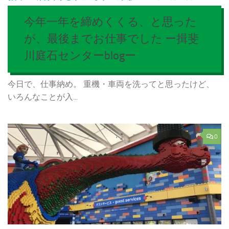
今年一年を締めくくる、と思った
が、最後までお仕事でした ー揖斐
川庭石センターblogー
今日で、仕事納め。 重機・車両を洗ってと思ったけど、
いろんなことが入...
0