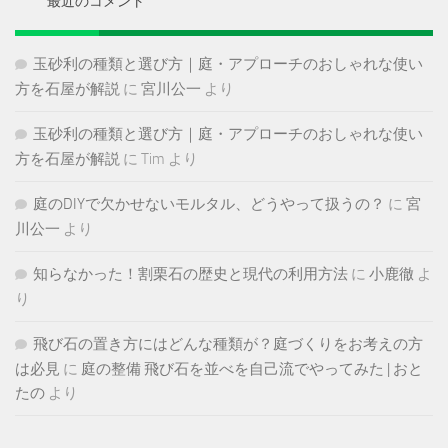
最近のコメント
玉砂利の種類と選び方｜庭・アプローチのおしゃれな使い
方を石屋が解説
に
宮川公一
より
玉砂利の種類と選び方｜庭・アプローチのおしゃれな使い
方を石屋が解説
に
Tim
より
庭のDIYで欠かせないモルタル、どうやって扱うの？
に
宮
川公一
より
知らなかった！割栗石の歴史と現代の利用方法
に
小鹿徹
よ
り
飛び石の置き方にはどんな種類が？庭づくりをお考えの方
は必見
に
庭の整備 飛び石を並べを自己流でやってみた | おと
たの
より