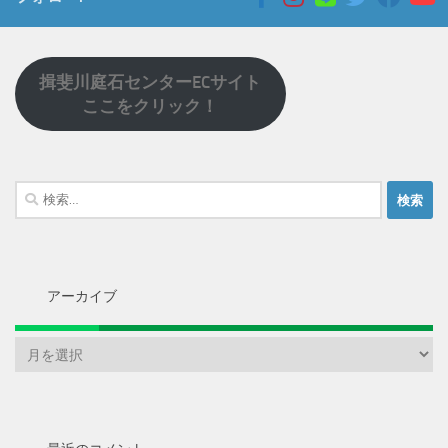
揖斐川庭石センターECサイト
ここをクリック！
検
索:
アーカイブ
ア
ー
カ
イ
ブ