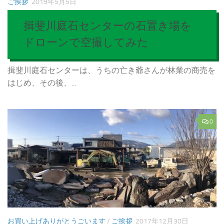
ご挨拶
2019年5月5日
揖斐川庭石センターの石置き場を
ドローンで空撮してみた
揖斐川庭石センターは、うちの亡き爺さんが林業の商売を
はじめ、その後、...
0
お買い上げありがとうごいます
/
ご挨拶
2017年12月30日