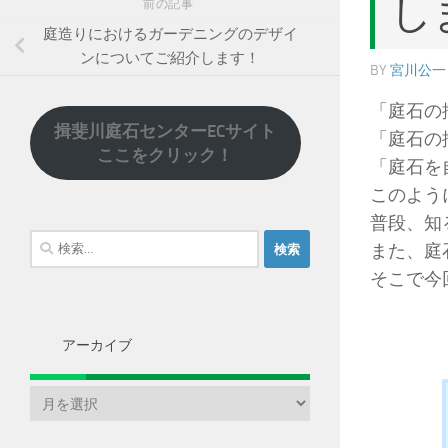
し
前の記事
庭造りにおけるガーデニングのデザイ
ンについてご紹介します！
BY
宮川公一
「庭石の
揖斐川庭石センターECサイト
「庭石の
ここをクリック！
「庭石を
このよう
普段、知
検
また、庭
索:
そこで今
アーカイブ
ア
ー
カ