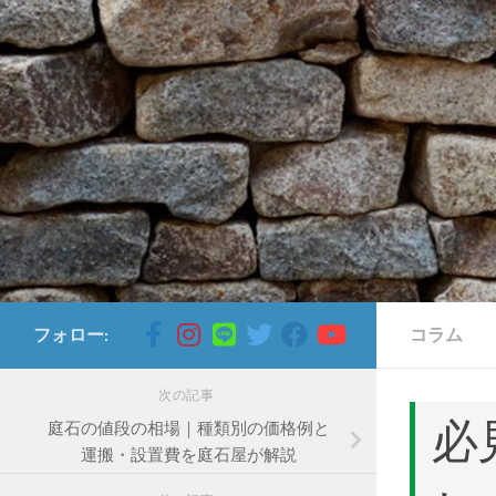
コンテンツへスキップ
フォロー:
コラム
次の記事
必
庭石の値段の相場｜種類別の価格例と
運搬・設置費を庭石屋が解説