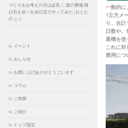
づくりをお考えの方は必見
に
庭の整備 飛
一般的に
び石を並べを自己流でやってみた | おとた
1立方メ
の
より
り、合計
日数や、
重機を使
イベント
これに対
費用につ
おしらせ
お買い上げありがとうごいます
コラム
ご挨拶
ご紹介
トップ固定