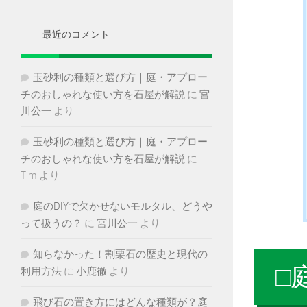
イ
ブ
最近のコメント
玉砂利の種類と選び方｜庭・アプロー
チのおしゃれな使い方を石屋が解説
に
宮
川公一
より
玉砂利の種類と選び方｜庭・アプロー
チのおしゃれな使い方を石屋が解説
に
Tim
より
庭のDIYで欠かせないモルタル、どうや
って扱うの？
に
宮川公一
より
知らなかった！割栗石の歴史と現代の
□
利用方法
に
小鹿徹
より
飛び石の置き方にはどんな種類が？庭