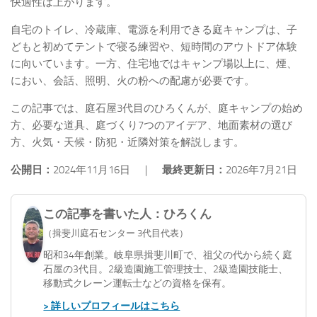
快適性は上がります。
自宅のトイレ、冷蔵庫、電源を利用できる庭キャンプは、子
どもと初めてテントで寝る練習や、短時間のアウトドア体験
に向いています。一方、住宅地ではキャンプ場以上に、煙、
におい、会話、照明、火の粉への配慮が必要です。
この記事では、庭石屋3代目のひろくんが、庭キャンプの始め
方、必要な道具、庭づくり7つのアイデア、地面素材の選び
方、火気・天候・防犯・近隣対策を解説します。
公開日：
2024年11月16日 ｜
最終更新日：
2026年7月21日
この記事を書いた人：ひろくん
（揖斐川庭石センター 3代目代表）
昭和34年創業。岐阜県揖斐川町で、祖父の代から続く庭
石屋の3代目。2級造園施工管理技士、2級造園技能士、
移動式クレーン運転士などの資格を保有。
> 詳しいプロフィールはこちら