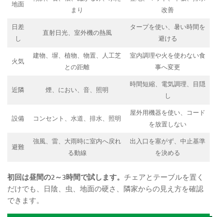
地面
まり
改善
日差
タープを使い、暑い時間を
直射日光、室外機の熱風
し
避ける
建物、塀、植物、物置、人工芝
室内調理や火を使わない食
火気
との距離
事へ変更
時間短縮、電気調理、目隠
近隣
煙、におい、音、照明
し
屋外用機器を使い、コード
設備
コンセント、水道、排水、照明
を放置しない
強風、雷、大雨時に室内へ戻れ
出入口を塞がず、中止基準
避難
る動線
を決める
初回は昼間の2～3時間で試します。
チェアとテーブルを置く
だけでも、日陰、虫、地面の硬さ、隣家からの見え方を確認
できます。