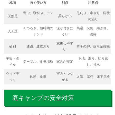
地面
向く使い方
利点
注意点
遊ぶ、寝転ぶ、テン
芝刈り、水やり、雨後
天然芝
柔らかい
ト
の湿り
くつろぎ、短時間の
泥が付きに
高温、火気、継ぎ目、
人工芝
テント
くい
清掃
変更しやす
砂利
通路、建物周り
椅子の脚、落ち葉掃除
い
平板・タ
下地、滑り、照り返
テーブル、食事場所
家具が安定
イル
し、排水
ウッドデ
室内とつな
休憩、食事
火気、腐朽、床下点検
ッキ
がる
庭キャンプの安全対策