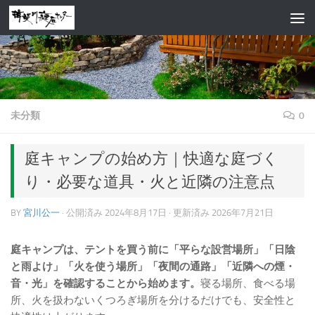
コンテンツへスキップ
未分類
0
庭キャンプの始め方｜快適な庭づく
り・必要な道具・火と近隣の注意点
BY
宮川公一
· 公開済み
2024年8月17日
· 更新済み
2026年7月21日
庭キャンプは、テントを買う前に「平らな設営場所」「日陰
と雨よけ」「火を使う場所」「夜間の通路」「近隣への煙・
音・光」を確認することから始めます。
寝る場所、食べる場
所、火を扱わないくつろぎ場所を分けるだけでも、安全性と