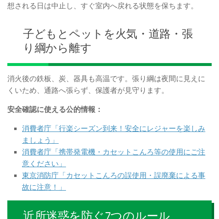
想される日は中止し、すぐ室内へ戻れる状態を保ちます。
子どもとペットを火気・道路・張
り綱から離す
消火後の鉄板、炭、器具も高温です。張り綱は夜間に見えに
くいため、通路へ張らず、保護者が見守ります。
安全確認に使える公的情報：
消費者庁「行楽シーズン到来！安全にレジャーを楽しみ
ましょう」
消費者庁「携帯発電機・カセットこんろ等の使用にご注
意ください」
東京消防庁「カセットこんろの誤使用・誤廃棄による事
故に注意！」
近所迷惑を防ぐ7つのルール