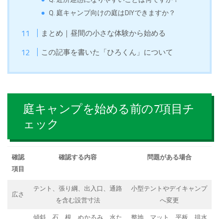
Q. 庭キャンプ向けの庭はDIYできますか？
まとめ｜昼間の小さな体験から始める
この記事を書いた「ひろくん」について
庭キャンプを始める前の7項目チ
ェック
確認
確認する内容
問題がある場合
項目
テント、張り綱、出入口、通路
小型テントやデイキャンプ
広さ
を含む設営寸法
へ変更
傾斜、石、根、ぬかるみ、水た
整地、マット、平板、排水