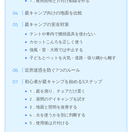
7．夜間照明と片付け動線を作る
庭キャンプ向けの地面を比較
庭キャンプの安全対策
テントや車内で燃焼器具を使わない
カセットこんろを正しく使う
強風・雷・大雨では中止する
子どもとペットを火気・道路・張り綱から離す
近所迷惑を防ぐ7つのルール
初心者が庭キャンプを始める5ステップ
1．庭を測り、チェアだけ置く
2．昼間のデイキャンプを試す
3．地面と照明を改善する
4．火を使うかを別に判断する
5．使用後は片付ける