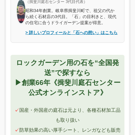
（揖斐川庭石センター 3代目代表）
昭和34年創業。岐阜県揖斐川町で、祖父の代か
ら続く石材店の3代目。「石」の目利きと、現代
の住宅に合うドライガーデン提案が得意。
> 詳しいプロフィールと「石への想い」はこちら
ロックガーデン用の石を“全国発
送”で探すなら
▶︎創業66年《揖斐川庭石センター
公式オンラインストア》
✓
国産・外国産の庭石は元より、各種石材加工品
も取り扱い
✓
防草効果の高い厚手シート、レンガなども販売