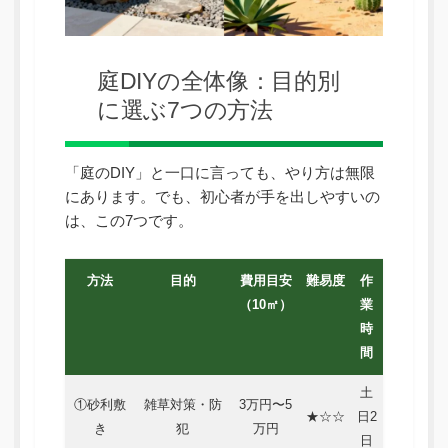
庭DIYの全体像：目的別
に選ぶ7つの方法
「庭のDIY」と一口に言っても、やり方は無限
にあります。でも、初心者が手を出しやすいの
は、この7つです。
方法
目的
費用目安
難易度
作
（10㎡）
業
時
間
土
①砂利敷
雑草対策・防
3万円〜5
★☆☆
日2
き
犯
万円
日