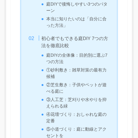
庭DIYで後悔しやすい3つのパタ
ーン
本当に知りたいのは「自分に合
った方法」
初心者でもできる庭DIY 7つの方
法を徹底比較
庭DIYの全体像：目的別に選ぶ7
つの方法
①砂利敷き：雑草対策の最有力
候補
②芝生敷き：子供やペットが遊
べる庭に
③人工芝：芝刈りや水やりを抑
えられる緑
④花壇づくり：おしゃれな庭の
定番
⑤小道づくり：庭に動線とアク
セントを