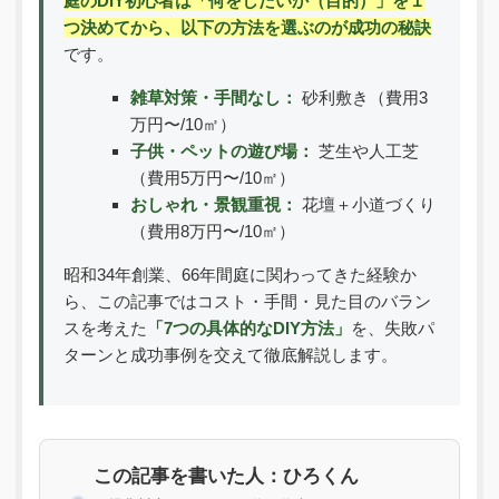
庭のDIY初心者は「何をしたいか（目的）」を１
つ決めてから、以下の方法を選ぶのが成功の秘訣
です。
雑草対策・手間なし：
砂利敷き（費用3
万円〜/10㎡）
子供・ペットの遊び場：
芝生や人工芝
（費用5万円〜/10㎡）
おしゃれ・景観重視：
花壇＋小道づくり
（費用8万円〜/10㎡）
昭和34年創業、66年間庭に関わってきた経験か
ら、この記事ではコスト・手間・見た目のバラン
スを考えた
「7つの具体的なDIY方法」
を、失敗パ
ターンと成功事例を交えて徹底解説します。
この記事を書いた人：ひろくん