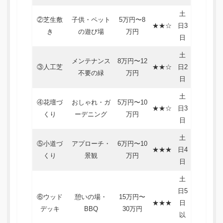
土
②芝生敷
子供・ペット
5万円〜8
★★☆
日3
き
の遊び場
万円
日
土
メンテナンス
8万円〜12
③人工芝
★★☆
日2
不要の緑
万円
日
土
④花壇づ
おしゃれ・ガ
5万円〜10
★★☆
日3
くり
ーデニング
万円
日
土
⑤小道づ
アプローチ・
6万円〜10
★★★
日4
くり
景観
万円
日
土
日5
⑥ウッド
憩いの場・
15万円〜
★★★
日
デッキ
BBQ
30万円
以