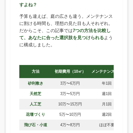
すよね？
予算も違えば、庭の広さも違う。メンテナンス
に割ける時間も、理想の見た目も人それぞれ。
だからこそ、この記事では
7つの方法を比較し
て、あなたに合った選択肢を見つけられる
よう
に構成しました。
方法
初期費用（10㎡）
メンテナンス頻度
D
砂利敷き
3万〜6万円
年1回
天然芝
3万〜5万円
週1回
人工芝
10万〜15万円
月1回
花壇づくり
5万〜10万円
週2回
飛び石・小道
4万〜8万円
ほぼ不要