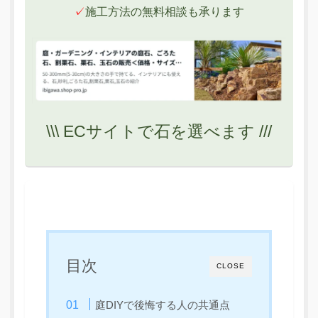
✓
施工方法の無料相談も承ります
\\\ ECサイトで石を選べます ///
目次
CLOSE
庭DIYで後悔する人の共通点