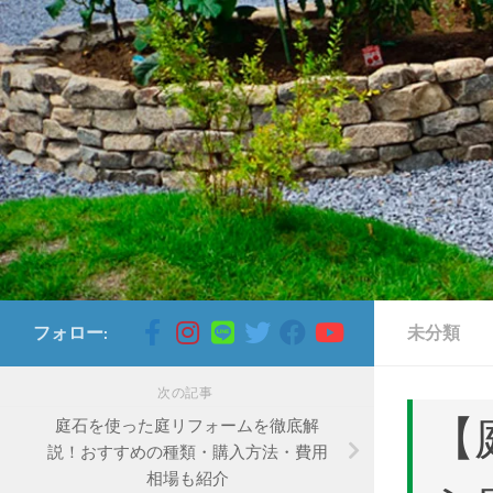
コンテンツへスキップ
フォロー:
未分類
次の記事
【
庭石を使った庭リフォームを徹底解
説！おすすめの種類・購入方法・費用
相場も紹介