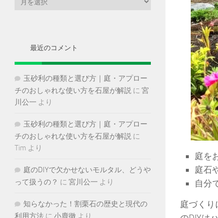
ー
カ
イ
ブ
最近のコメント
玉砂利の種類と選び方｜庭・アプロー
チのおしゃれな使い方を石屋が解説
に
宮
川公一
より
玉砂利の種類と選び方｜庭・アプロー
チのおしゃれな使い方を石屋が解説
に
Tim
より
庭を
庭石
庭のDIYで欠かせないモルタル、どうや
って扱うの？
に
宮川公一
より
自分
庭づくり
知らなかった！割栗石の歴史と現代の
利用方法
に
小鹿徹
より
のDIY