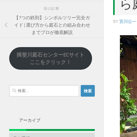
ら
前の記事
【7つの鉄則】シンボルツリー完全ガ
BY
宮川公一
イド | 選び方から庭石との組み合わせ
までプロが徹底解説
揖斐川庭石センターECサイト
ここをクリック！
検
索:
アーカイブ
ア