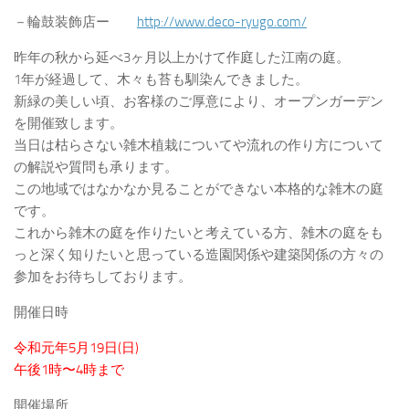
－輪鼓装飾店ー
http://www.deco-ryugo.com/
昨年の秋から延べ3ヶ月以上かけて作庭した江南の庭。
1年が経過して、木々も苔も馴染んできました。
新緑の美しい頃、お客様のご厚意により、オープンガーデン
を開催致します。
当日は枯らさない雑木植栽についてや流れの作り方について
の解説や質問も承ります。
この地域ではなかなか見ることができない本格的な雑木の庭
です。
これから雑木の庭を作りたいと考えている方、雑木の庭をも
っと深く知りたいと思っている造園関係や建築関係の方々の
参加をお待ちしております。
開催日時
令和元年5月19日(日)
午後1時〜4時まで
開催場所