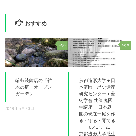
おすすめ
0
0
輪鼓装飾店の「雑
京都造形大学＋日
木の庭」オープン
本庭園・歴史遺産
ガーデン
研究センター＋藝
術学舎 共催 庭園
学講座 日本庭
2019年5月20日
園の現在ー庭を作
る・守る・育てる
ー 8／21、22
京都造形大学瓜生