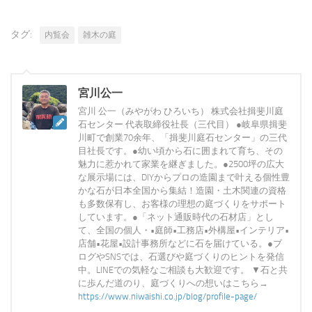
タグ:
内覧会
雑木の庭
宮川公一
宮川 公一（みやがわ ひろいち） 株式会社揖斐川庭
石センター 代表取締役社長（三代目） ●岐阜県揖斐
川町で創業70余年、「揖斐川庭石センター」の三代
目社長です。●幼い頃から石に囲まれて育ち、その
魅力に惹かれて家業を継ぎました。●2500坪の広大
な展示場には、DIYからプロの造園まで叶える個性豊
かな石が日本全国から集結！造園・土木関連の資格
も多数保有し、お客様の理想の庭づくりをサポート
しています。●「ネット通販時代の石材店」とし
て、全国の個人・•庭師•工務店•外構屋•インテリア•
店舗•花屋•設計事務所などに石を届けている。●ブ
ログやSNSでは、石選びや庭づくりのヒントを発信
中。LINEでの気軽なご相談も大歓迎です。 ▼石と共
に歩んだ道のり、庭づくりへの想いはこちら→
https://www.niwaishi.co.jp/blog/profile-page/