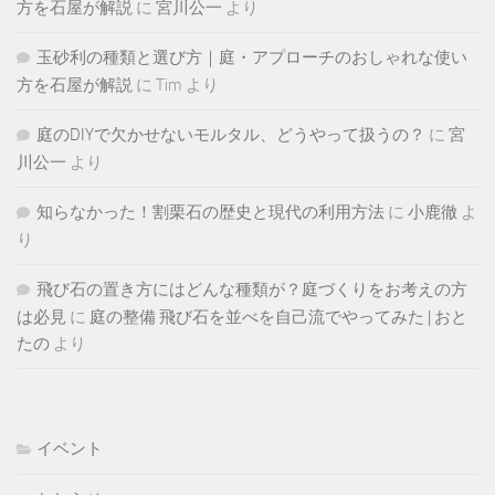
方を石屋が解説
に
宮川公一
より
玉砂利の種類と選び方｜庭・アプローチのおしゃれな使い
方を石屋が解説
に
Tim
より
庭のDIYで欠かせないモルタル、どうやって扱うの？
に
宮
川公一
より
知らなかった！割栗石の歴史と現代の利用方法
に
小鹿徹
よ
り
飛び石の置き方にはどんな種類が？庭づくりをお考えの方
は必見
に
庭の整備 飛び石を並べを自己流でやってみた | おと
たの
より
イベント