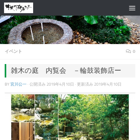
コンテンツへスキップ
イベント
0
雑木の庭 内覧会 －輪鼓装飾店ー
BY
宮川公一
· 公開済み
2019年4月10日
· 更新済み
2019年4月10日