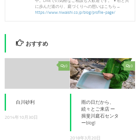
中。LINEでの気軽なご相談も大歓迎です。 ▼石と共
に歩んだ道のり、庭づくりへの想いはこちら→
https://www.niwaishi.co.jp/blog/profile-page/
おすすめ
0
0
白川砂利
雨の日だから、
続々とご来店 ー
揖斐川庭石センタ
2014年10月30日
ーblogl
2018年3月20日