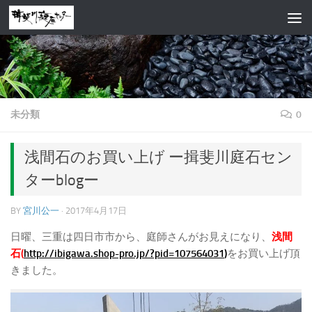
コンテンツへスキップ
未分類
0
浅間石のお買い上げ ー揖斐川庭石セン
ターblogー
BY
宮川公一
·
2017年4月17日
日曜、三重は四日市市から、庭師さんがお見えになり、
浅間
石(
http://ibigawa.shop-pro.jp/?pid=107564031
)
をお買い上げ頂
きました。