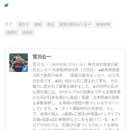
タグ:
庭作り
庭師
庭石
揖斐川庭石センター
揖斐砂利
浅間石
溶岩石
宮川公一
宮川 公一（みやがわ ひろいち） 株式会社揖斐川庭
石センター 代表取締役社長（三代目） ●岐阜県揖斐
川町で創業70余年、「揖斐川庭石センター」の三代
目社長です。●幼い頃から石に囲まれて育ち、その
魅力に惹かれて家業を継ぎました。●2500坪の広大
な展示場には、DIYからプロの造園まで叶える個性豊
かな石が日本全国から集結！造園・土木関連の資格
も多数保有し、お客様の理想の庭づくりをサポート
しています。●「ネット通販時代の石材店」とし
て、全国の個人・•庭師•工務店•外構屋•インテリア•
店舗•花屋•設計事務所などに石を届けている。●ブ
ログやSNSでは、石選びや庭づくりのヒントを発信