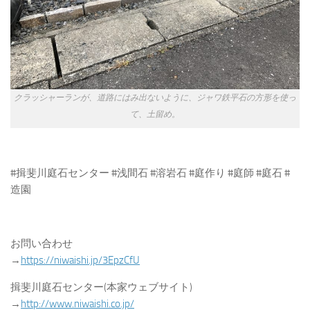
クラッシャーランが、道路にはみ出ないように、ジャワ鉄平石の方形を使っ
て、土留め。
#揖斐川庭石センター #浅間石 #溶岩石 #庭作り #庭師 #庭石 #
造園
お問い合わせ
→
https://niwaishi.jp/3EpzCfU
揖斐川庭石センター(本家ウェブサイト)
→
http://www.niwaishi.co.jp/