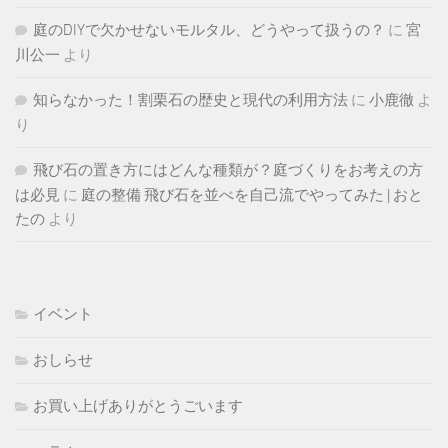
庭のDIYで欠かせないモルタル、どうやって扱うの？
に
宮
川公一
より
知らなかった！割栗石の歴史と現代の利用方法
に
小鹿徹
よ
り
飛び石の置き方にはどんな種類が？庭づくりをお考えの方
は必見
に
庭の整備 飛び石を並べを自己流でやってみた | おと
たの
より
イベント
おしらせ
お買い上げありがとうごいます