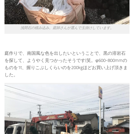
浅間石の積み込み。庭師さんが選んで玉掛けしています。
庭作りで、南国風な色を出したいということで、黒の溶岩石
を探して、ようやく見つかったそうです(笑。φ600-800mmの
ものを1t、握りこぶしくらいのを200kgほどお買い上げ頂きま
した。