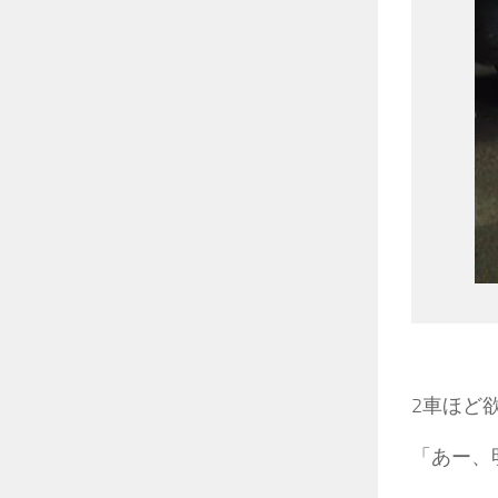
2車ほど
「あー、