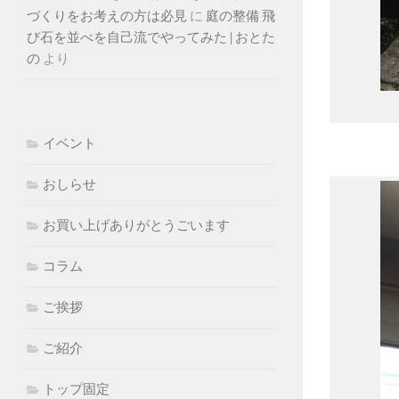
づくりをお考えの方は必見
に
庭の整備 飛
び石を並べを自己流でやってみた | おとた
の
より
イベント
おしらせ
お買い上げありがとうごいます
コラム
ご挨拶
ご紹介
トップ固定