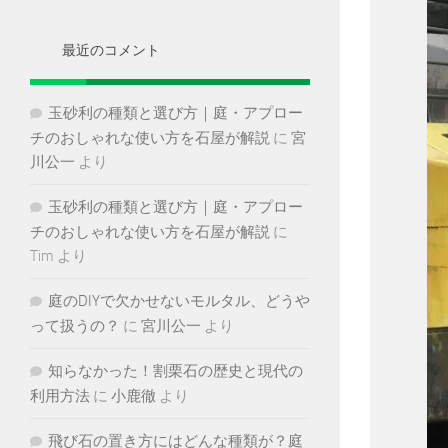
イ
ブ
最近のコメント
玉砂利の種類と選び方｜庭・アプロー
チのおしゃれな使い方を石屋が解説
に
宮
川公一
より
玉砂利の種類と選び方｜庭・アプロー
チのおしゃれな使い方を石屋が解説
に
Tim
より
庭のDIYで欠かせないモルタル、どうや
って扱うの？
に
宮川公一
より
知らなかった！割栗石の歴史と現代の
利用方法
に
小鹿徹
より
飛び石の置き方にはどんな種類が？庭