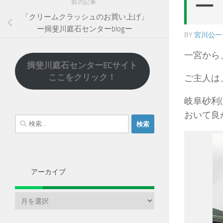
ー
前の記事
「クリームクラッシュのお買い上げ」
ー揖斐川庭石センターblogー
BY
宮川公一
一宮から
揖斐川庭石センターECサイト
ここをクリック！
ご主人は
岐阜砂利(
おいて良かっ
検
索:
アーカイブ
ア
ー
カ