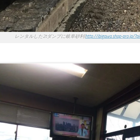
レンタルした2tダンプに岐阜砂利(
http://ibigawa.shop-pro.jp/