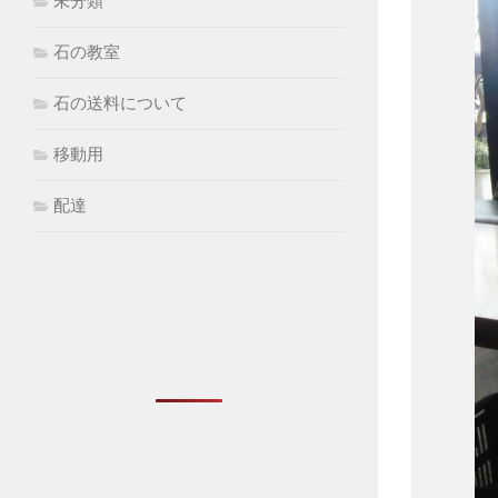
未分類
石の教室
石の送料について
移動用
配達