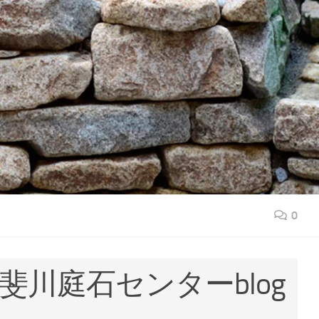
0
斐川庭石センターblog