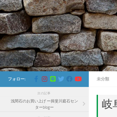
コンテンツへスキップ
フォロー:
未分類
次の記事
岐
浅間石のお買い上げ ー揖斐川庭石セン
ターblogー