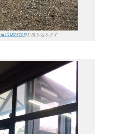
?pid=101825705
)を積み込みます