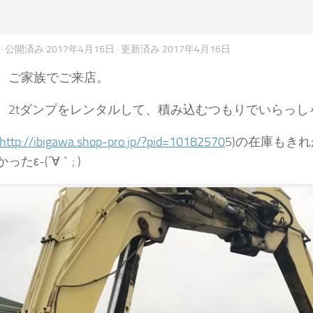
· 公開済み
2017年4月16日
· 更新済み
2017年4月16日
、ご家族でご来店。
、2tダンプをレンタルして、積み込むつもりでいらっし
http://ibigawa.shop-pro.jp/?pid=10182570
5)の在庫もき
たε-(´∀｀; )