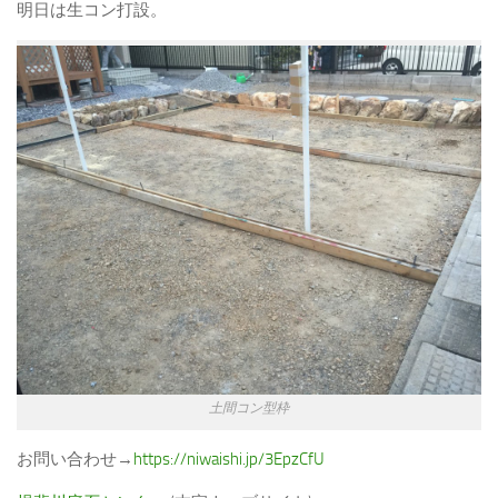
明日は生コン打設。
土間コン型枠
お問い合わせ→
https://niwaishi.jp/3EpzCfU