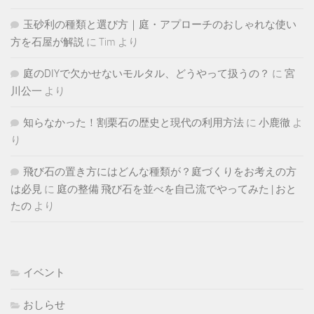
玉砂利の種類と選び方｜庭・アプローチのおしゃれな使い
方を石屋が解説
に
Tim
より
庭のDIYで欠かせないモルタル、どうやって扱うの？
に
宮
川公一
より
知らなかった！割栗石の歴史と現代の利用方法
に
小鹿徹
よ
り
飛び石の置き方にはどんな種類が？庭づくりをお考えの方
は必見
に
庭の整備 飛び石を並べを自己流でやってみた | おと
たの
より
イベント
おしらせ