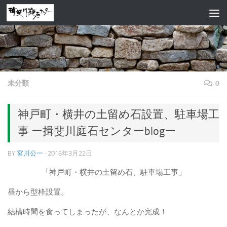
コンテンツへスキップ
未分類
0
神戸町・横井の土留め石設置、駐車場工
事 ー揖斐川庭石センターblogー
BY
宮川公一
·
2016年3月22日
「神戸町・横井の土留め石、駐車場工事」
昼から型枠設置。
結構時間を食ってしまったが、なんとか完成！