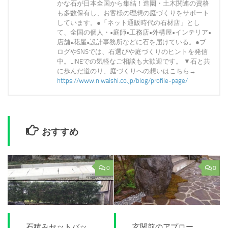
かな石が日本全国から集結！造園・土木関連の資格
も多数保有し、お客様の理想の庭づくりをサポート
しています。●「ネット通販時代の石材店」とし
て、全国の個人・•庭師•工務店•外構屋•インテリア•
店舗•花屋•設計事務所などに石を届けている。●ブ
ログやSNSでは、石選びや庭づくりのヒントを発信
中。LINEでの気軽なご相談も大歓迎です。 ▼石と共
に歩んだ道のり、庭づくりへの想いはこちら→
https://www.niwaishi.co.jp/blog/profile-page/
おすすめ
0
0
石積みセットバッ
玄関前のアプロー