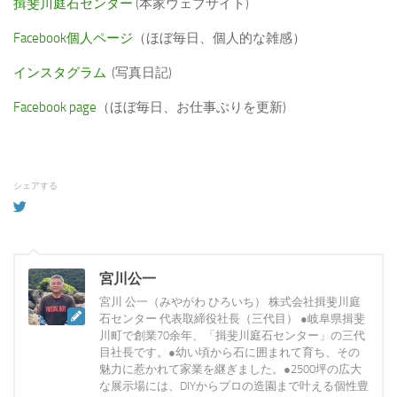
揖斐川庭石センター
(本家ウェブサイト)
Facebook個人ページ
（ほぼ毎日、個人的な雑感）
インスタグラム
(写真日記)
Facebook page
（ほぼ毎日、お仕事ぶりを更新)
シェアする
宮川公一
宮川 公一（みやがわ ひろいち） 株式会社揖斐川庭
石センター 代表取締役社長（三代目） ●岐阜県揖斐
川町で創業70余年、「揖斐川庭石センター」の三代
目社長です。●幼い頃から石に囲まれて育ち、その
魅力に惹かれて家業を継ぎました。●2500坪の広大
な展示場には、DIYからプロの造園まで叶える個性豊