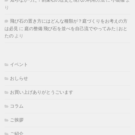
知らなかった！割栗石の歴史と現代の利用方法
に
小鹿徹
よ
り
飛び石の置き方にはどんな種類が？庭づくりをお考えの方
は必見
に
庭の整備 飛び石を並べを自己流でやってみた | おと
たの
より
イベント
おしらせ
お買い上げありがとうごいます
コラム
ご挨拶
ご紹介