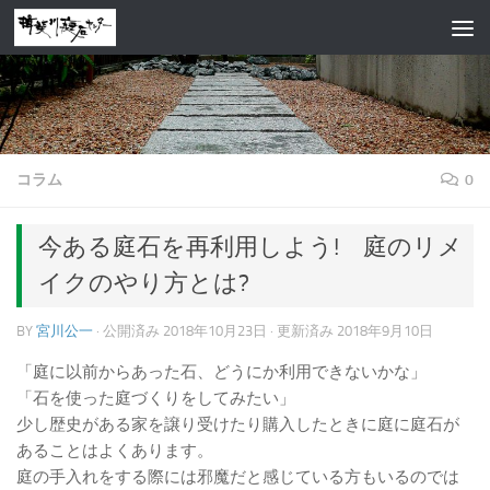
コンテンツへスキップ
コラム
0
今ある庭石を再利用しよう! 庭のリメ
イクのやり方とは?
BY
宮川公一
· 公開済み
2018年10月23日
· 更新済み
2018年9月10日
「庭に以前からあった石、どうにか利用できないかな」
「石を使った庭づくりをしてみたい」
少し歴史がある家を譲り受けたり購入したときに庭に庭石が
あることはよくあります。
庭の手入れをする際には邪魔だと感じている方もいるのでは