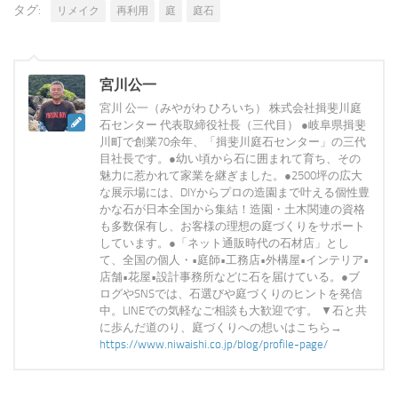
タグ:
リメイク
再利用
庭
庭石
宮川公一
宮川 公一（みやがわ ひろいち） 株式会社揖斐川庭
石センター 代表取締役社長（三代目） ●岐阜県揖斐
川町で創業70余年、「揖斐川庭石センター」の三代
目社長です。●幼い頃から石に囲まれて育ち、その
魅力に惹かれて家業を継ぎました。●2500坪の広大
な展示場には、DIYからプロの造園まで叶える個性豊
かな石が日本全国から集結！造園・土木関連の資格
も多数保有し、お客様の理想の庭づくりをサポート
しています。●「ネット通販時代の石材店」とし
て、全国の個人・•庭師•工務店•外構屋•インテリア•
店舗•花屋•設計事務所などに石を届けている。●ブ
ログやSNSでは、石選びや庭づくりのヒントを発信
中。LINEでの気軽なご相談も大歓迎です。 ▼石と共
に歩んだ道のり、庭づくりへの想いはこちら→
https://www.niwaishi.co.jp/blog/profile-page/