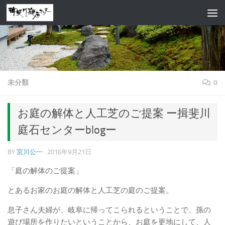
コンテンツへスキップ
未分類
0
お庭の解体と人工芝のご提案 ー揖斐川
庭石センターblogー
BY
宮川公一
·
2016年9月21日
「庭の解体のご提案」
とあるお家のお庭の解体と人工芝の庭のご提案。
息子さん夫婦が、岐阜に帰ってこられるということで、孫の
遊び場所を作りたいということから、お庭を更地にして、人