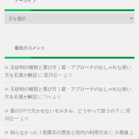
アーカイブ
ア
ー
カ
イ
ブ
最近のコメント
玉砂利の種類と選び方｜庭・アプローチのおしゃれな使い
方を石屋が解説
に
宮川公一
より
玉砂利の種類と選び方｜庭・アプローチのおしゃれな使い
方を石屋が解説
に
Tim
より
庭のDIYで欠かせないモルタル、どうやって扱うの？
に
宮
川公一
より
知らなかった！割栗石の歴史と現代の利用方法
に
小鹿徹
よ