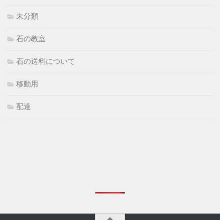
未分類
石の教室
石の送料について
移動用
配達