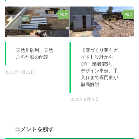
0
0
天然川砂利、天然
【庭づくり完全ガ
ごろた石の配達
イド】設計から
DIY・業者依頼、
デザイン事例、手
2023年7月22日
入れまで専門家が
徹底解説
2025年8月16日
コメントを残す