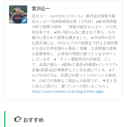
宮川公一
宮川 公一（みやがわ ひろいち） 株式会社揖斐川庭
石センター 代表取締役社長（三代目） ●岐阜県揖斐
川町で創業70余年、「揖斐川庭石センター」の三代
目社長です。●幼い頃から石に囲まれて育ち、その
魅力に惹かれて家業を継ぎました。●2500坪の広大
な展示場には、DIYからプロの造園まで叶える個性豊
かな石が日本全国から集結！造園・土木関連の資格
も多数保有し、お客様の理想の庭づくりをサポート
しています。●「ネット通販時代の石材店」とし
て、全国の個人・•庭師•工務店•外構屋•インテリア•
店舗•花屋•設計事務所などに石を届けている。●ブ
ログやSNSでは、石選びや庭づくりのヒントを発信
中。LINEでの気軽なご相談も大歓迎です。 ▼石と共
に歩んだ道のり、庭づくりへの想いはこちら→
https://www.niwaishi.co.jp/blog/profile-page/
おすすめ