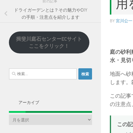
用
前の記事
ドライガーデンとは？その魅力やDIY
の手順・注意点を紹介します
BY
宮川公一
揖斐川庭石センターECサイト
ここをクリック！
庭の砂利
水・見切
検
地面へ砂
索:
します。
この記事
アーカイブ
の注意点
ア
この記
ー
カ