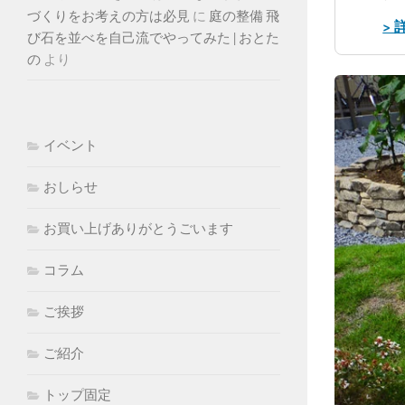
づくりをお考えの方は必見
に
庭の整備 飛
>
び石を並べを自己流でやってみた | おとた
の
より
イベント
おしらせ
お買い上げありがとうごいます
コラム
ご挨拶
ご紹介
トップ固定