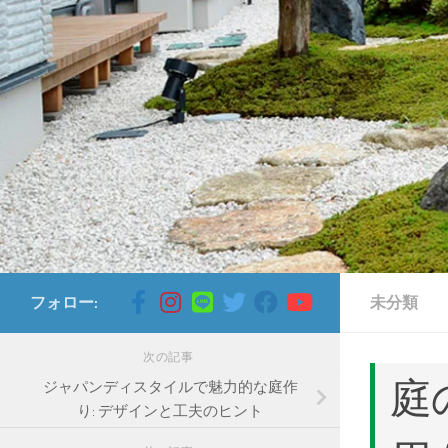
コンテンツへスキップ
フォロー:
未分類
次の記事
庭
ジャパンディスタイルで魅力的な庭作
り: デザインと工夫のヒント