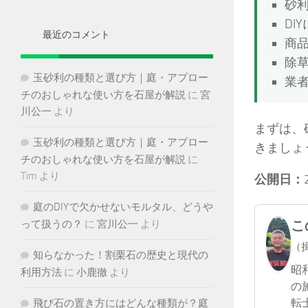
砂
イ
DI
ブ
最近のコメント
商
除草
玉砂利の種類と選び方｜庭・アプロー
業
チのおしゃれな使い方を石屋が解説
に
宮
川公一
より
まずは、
玉砂利の種類と選び方｜庭・アプロー
きましょ
チのおしゃれな使い方を石屋が解説
に
Tim
より
公開日：
庭のDIYで欠かせないモルタル、どうや
こ
って扱うの？
に
宮川公一
より
（
知らなかった！割栗石の歴史と現代の
昭
利用方法
に
小鹿徹
より
の
転
飛び石の置き方にはどんな種類が？庭