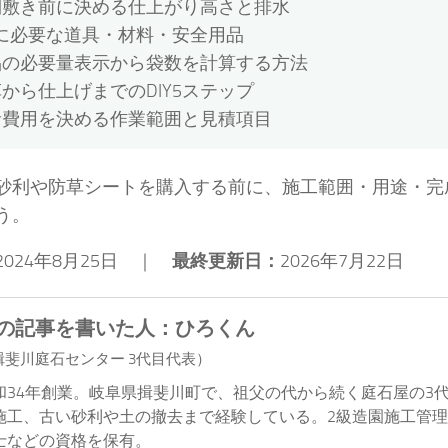
利敷き前に決める仕上がり高さと排水
Yに必要な道具・材料・安全用品
品の必要量表示から袋数を計算する方法
から仕上げまでのDIY5ステップ
者費用を決める作業範囲と見積項目
砂利や防草シートを購入する前に、施工範囲・用途・完
う。
2024年8月25日 ｜
最終更新日：
2026年7月22日
の記事を書いた人：ひろくん
揖斐川庭石センター 3代目代表）
和34年創業。岐阜県揖斐川町で、祖父の代から続く庭石屋の3
施工、古い砂利や土の撤去まで経験している。2級造園施工管理
士などの資格を保有。