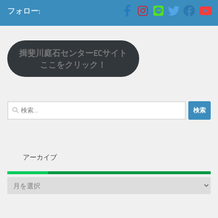
フォロー:
揖斐川庭石センターECサイト
ここをクリック！
検
索:
アーカイブ
ア
ー
カ
イ