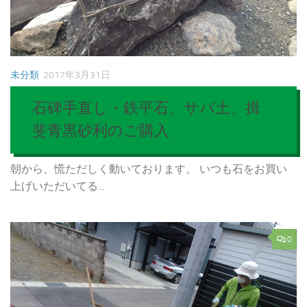
未分類
2017年3月31日
石碑手直し・鉄平石、サバ土、揖
斐青黒砂利のご購入
朝から、慌ただしく動いております。 いつも石をお買い
上げいただいてる...
0