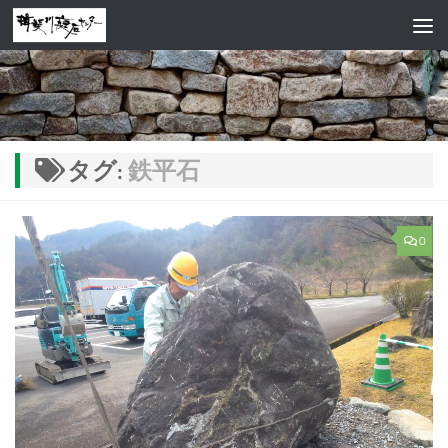
コンテンツへスキップ
タグ:
鉄平石
0