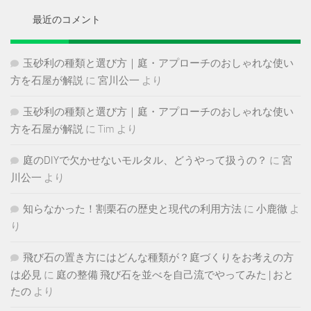
ブ
最近のコメント
玉砂利の種類と選び方｜庭・アプローチのおしゃれな使い
方を石屋が解説
に
宮川公一
より
玉砂利の種類と選び方｜庭・アプローチのおしゃれな使い
方を石屋が解説
に
Tim
より
庭のDIYで欠かせないモルタル、どうやって扱うの？
に
宮
川公一
より
知らなかった！割栗石の歴史と現代の利用方法
に
小鹿徹
よ
り
飛び石の置き方にはどんな種類が？庭づくりをお考えの方
は必見
に
庭の整備 飛び石を並べを自己流でやってみた | おと
たの
より