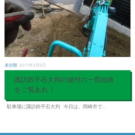
未分類
2017年3月6日
諏訪鉄平石大判の据付の一部始終
をご覧あれ！
駐車場に諏訪鉄平石大判 今日は、岡崎市で...