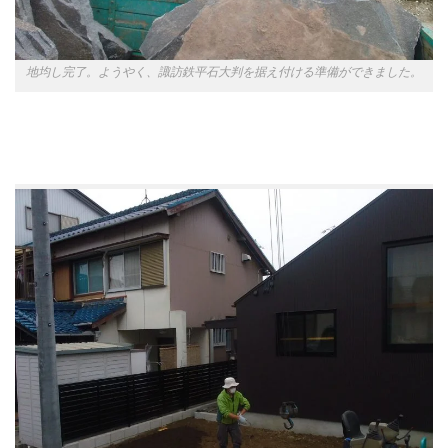
地均し完了。ようやく、諏訪鉄平石大判を据え付ける準備ができました。