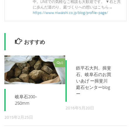
中。LINEでの気軽なご相談も大歓迎です。 ▼石と共
に歩んだ道のり、庭づくりへの想いはこちら→
https://www.niwaishi.co.jp/blog/profile-page/
おすすめ
0
0
鉄平石大判、揖斐
石、岐阜石のお買
いあげ ー揖斐川
庭石センターblog
ー
岐阜石200-
250mm
2016年5月20日
2015年2月25日