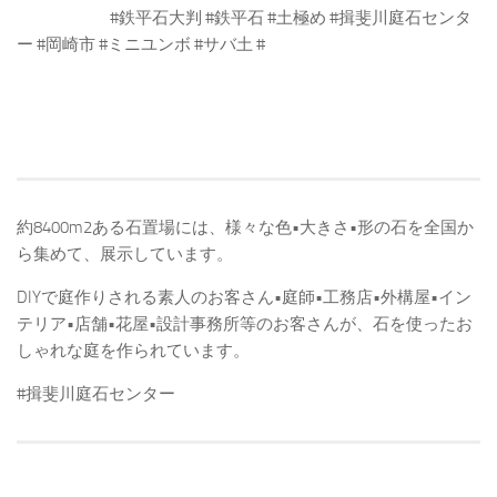
#鉄平石大判 #鉄平石 #土極め #揖斐川庭石センタ
ー #岡崎市 #ミニユンボ #サバ土 #
約8400m2ある石置場には、様々な色•大きさ•形の石を全国か
ら集めて、展示しています。
DIYで庭作りされる素人のお客さん•庭師•工務店•外構屋•イン
テリア•店舗•花屋•設計事務所等のお客さんが、石を使ったお
しゃれな庭を作られています。
#揖斐川庭石センター