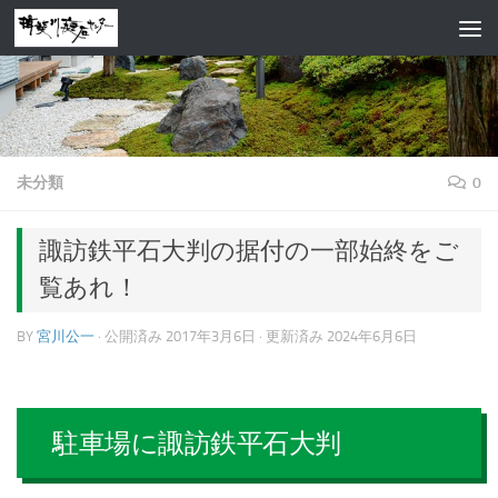
コンテンツへスキップ
未分類
0
諏訪鉄平石大判の据付の一部始終をご
覧あれ！
BY
宮川公一
· 公開済み
2017年3月6日
· 更新済み
2024年6月6日
駐車場に諏訪鉄平石大判