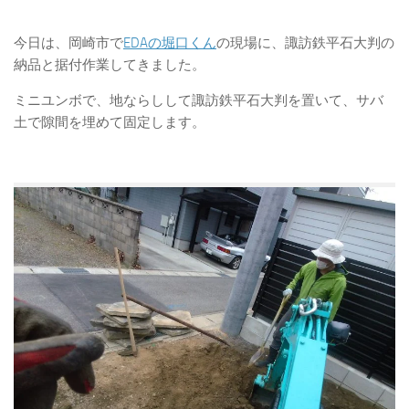
今日は、岡崎市で
EDAの堀口くん
の現場に、諏訪鉄平石大判の
納品と据付作業してきました。
ミニユンボで、地ならしして諏訪鉄平石大判を置いて、サバ
土で隙間を埋めて固定します。