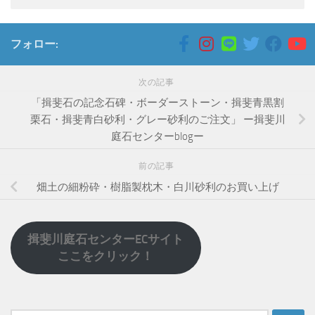
フォロー:
次の記事
「揖斐石の記念石碑・ボーダーストーン・揖斐青黒割
栗石・揖斐青白砂利・グレー砂利のご注文」 ー揖斐川
庭石センターblogー
前の記事
畑土の細粉砕・樹脂製枕木・白川砂利のお買い上げ
揖斐川庭石センターECサイト
ここをクリック！