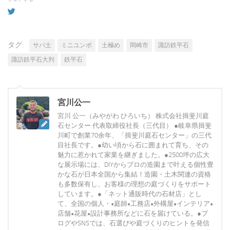
タグ:
サバ土
ミニユンボ
土極め
岡崎市
諏訪鉄平石
諏訪鉄平石大判
鉄平石
宮川公一
宮川 公一（みやがわ ひろいち） 株式会社揖斐川庭
石センター 代表取締役社長（三代目） ●岐阜県揖斐
川町で創業70余年、「揖斐川庭石センター」の三代
目社長です。●幼い頃から石に囲まれて育ち、その
魅力に惹かれて家業を継ぎました。●2500坪の広大
な展示場には、DIYからプロの造園まで叶える個性豊
かな石が日本全国から集結！造園・土木関連の資格
も多数保有し、お客様の理想の庭づくりをサポート
しています。●「ネット通販時代の石材店」とし
て、全国の個人・•庭師•工務店•外構屋•インテリア•
店舗•花屋•設計事務所などに石を届けている。●ブ
ログやSNSでは、石選びや庭づくりのヒントを発信