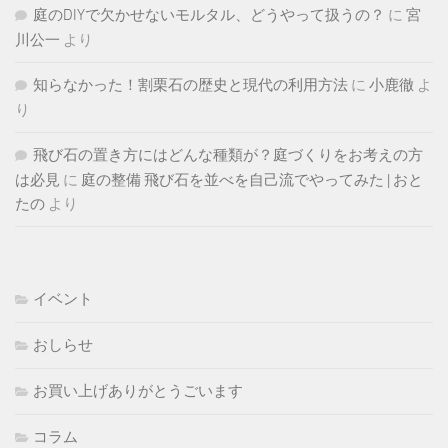
庭のDIYで欠かせないモルタル、どうやって扱うの？
に
宮
川公一
より
知らなかった！割栗石の歴史と現代の利用方法
に
小鹿徹
よ
り
飛び石の置き方にはどんな種類が？庭づくりをお考えの方
は必見
に
庭の整備 飛び石を並べを自己流でやってみた | おと
たの
より
イベント
おしらせ
お買い上げありがとうごいます
コラム