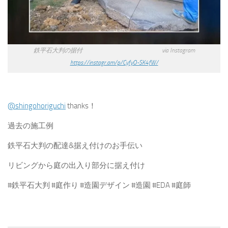
鉄平石大判の据付 via Instagram
https://instagr.am/p/CyfyO-SK4fW/
@shingohoriguchi
thanks！
過去の施工例
鉄平石大判の配達&据え付けのお手伝い
リビングから庭の出入り部分に据え付け
#鉄平石大判 #庭作り #造園デザイン #造園 #EDA #庭師