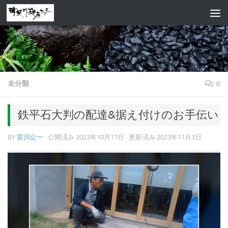
コンテンツへスキップ
未分類
0
鉄平石大判の配達&据え付けのお手伝い
BY
宮川公一
· 公開済み
2023年10月17日
· 更新済み
2023年11月3日