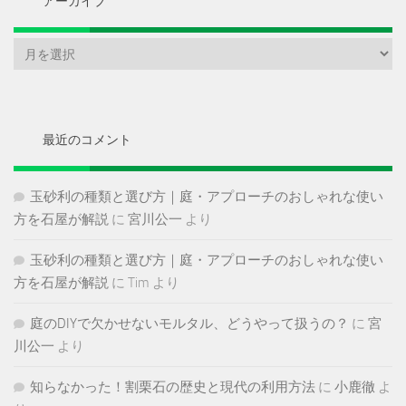
アーカイブ
ア
ー
カ
イ
ブ
最近のコメント
玉砂利の種類と選び方｜庭・アプローチのおしゃれな使い
方を石屋が解説
に
宮川公一
より
玉砂利の種類と選び方｜庭・アプローチのおしゃれな使い
方を石屋が解説
に
Tim
より
庭のDIYで欠かせないモルタル、どうやって扱うの？
に
宮
川公一
より
知らなかった！割栗石の歴史と現代の利用方法
に
小鹿徹
よ