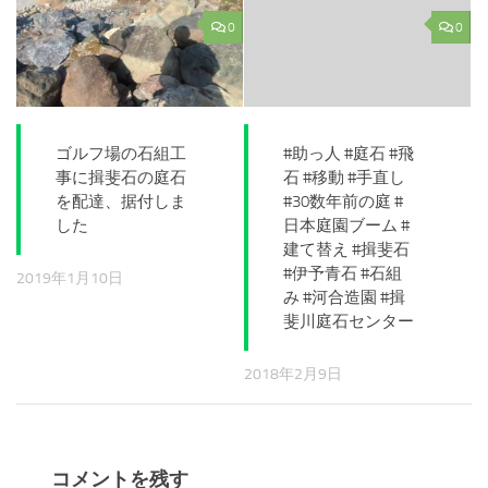
0
0
ゴルフ場の石組工
#助っ人 #庭石 #飛
事に揖斐石の庭石
石 #移動 #手直し
を配達、据付しま
#30数年前の庭 #
した
日本庭園ブーム #
建て替え #揖斐石
#伊予青石 #石組
2019年1月10日
み #河合造園 #揖
斐川庭石センター
2018年2月9日
コメントを残す