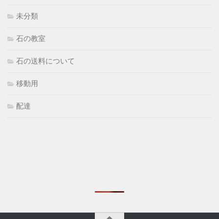
未分類
石の教室
石の送料について
移動用
配達