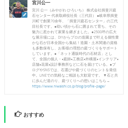
宮川公一
宮川 公一（みやがわ ひろいち） 株式会社揖斐川庭
石センター 代表取締役社長（三代目） ●岐阜県揖斐
川町で創業70余年、「揖斐川庭石センター」の三代
目社長です。●幼い頃から石に囲まれて育ち、その
魅力に惹かれて家業を継ぎました。●2500坪の広大
な展示場には、DIYからプロの造園まで叶える個性豊
かな石が日本全国から集結！造園・土木関連の資格
も多数保有し、お客様の理想の庭づくりをサポート
しています。●「ネット通販時代の石材店」とし
て、全国の個人・•庭師•工務店•外構屋•インテリア•
店舗•花屋•設計事務所などに石を届けている。●ブ
ログやSNSでは、石選びや庭づくりのヒントを発信
中。LINEでの気軽なご相談も大歓迎です。 ▼石と共
に歩んだ道のり、庭づくりへの想いはこちら→
https://www.niwaishi.co.jp/blog/profile-page/
おすすめ