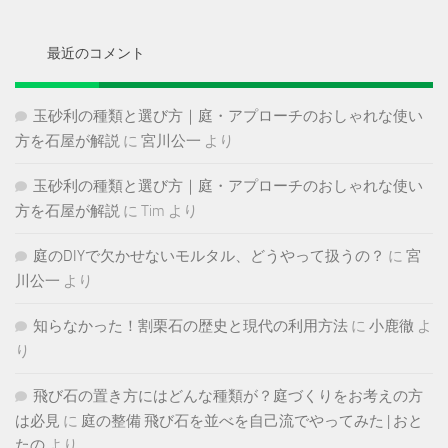
イ
ブ
最近のコメント
玉砂利の種類と選び方｜庭・アプローチのおしゃれな使い
方を石屋が解説
に
宮川公一
より
玉砂利の種類と選び方｜庭・アプローチのおしゃれな使い
方を石屋が解説
に
Tim
より
庭のDIYで欠かせないモルタル、どうやって扱うの？
に
宮
川公一
より
知らなかった！割栗石の歴史と現代の利用方法
に
小鹿徹
よ
り
飛び石の置き方にはどんな種類が？庭づくりをお考えの方
は必見
に
庭の整備 飛び石を並べを自己流でやってみた | おと
たの
より