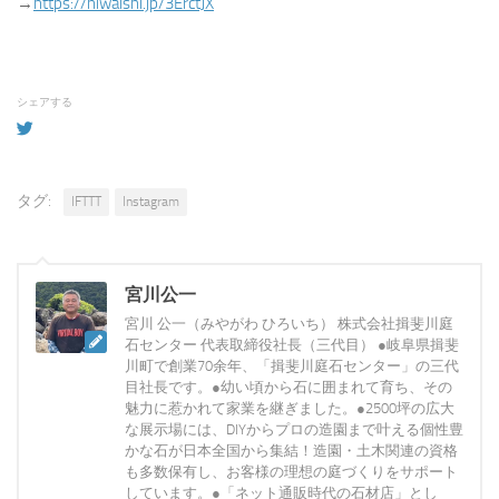
→
https://niwaishi.jp/3ErctJX
シェアする
タグ:
IFTTT
Instagram
宮川公一
宮川 公一（みやがわ ひろいち） 株式会社揖斐川庭
石センター 代表取締役社長（三代目） ●岐阜県揖斐
川町で創業70余年、「揖斐川庭石センター」の三代
目社長です。●幼い頃から石に囲まれて育ち、その
魅力に惹かれて家業を継ぎました。●2500坪の広大
な展示場には、DIYからプロの造園まで叶える個性豊
かな石が日本全国から集結！造園・土木関連の資格
も多数保有し、お客様の理想の庭づくりをサポート
しています。●「ネット通販時代の石材店」とし