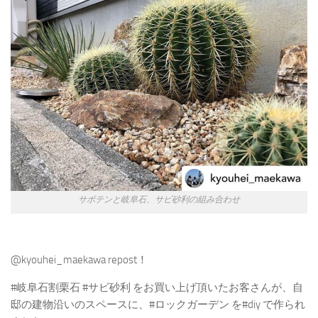
サボテンと岐阜石、サビ砂利の組み合わせ
@kyouhei_maekawa repost！
#岐阜石割栗石 #サビ砂利 をお買い上げ頂いたお客さんが、自
邸の建物沿いのスペースに、#ロックガーデン を#diy で作られ