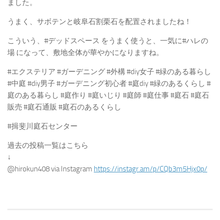
ました。
うまく、サボテンと岐阜石割栗石を配置されましたね！
こういう、#デッドスペース をうまく使うと、一気に#ハレの
場 になって、敷地全体が華やかになりますね。
#エクステリア #ガーデニング #外構 #diy女子 #緑のある暮らし
#中庭 #diy男子 #ガーデニング初心者 #庭diy #緑のあるくらし #
庭のある暮らし #庭作り #庭いじり #庭師 #庭仕事 #庭石 #庭石
販売 #庭石通販 #庭石のあるくらし
#揖斐川庭石センター
過去の投稿一覧はこちら
↓
@hirokun408 via Instagram
https://instagr.am/p/CQb3m5Hjx0p/