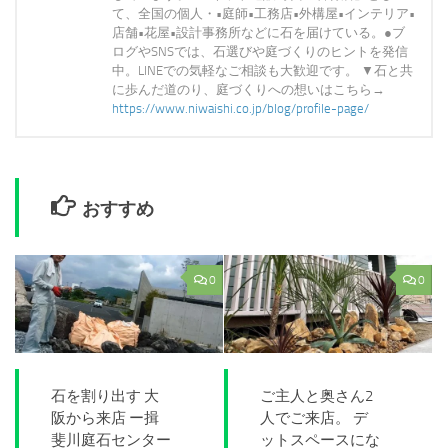
て、全国の個人・•庭師•工務店•外構屋•インテリア•
店舗•花屋•設計事務所などに石を届けている。●ブ
ログやSNSでは、石選びや庭づくりのヒントを発信
中。LINEでの気軽なご相談も大歓迎です。 ▼石と共
に歩んだ道のり、庭づくりへの想いはこちら→
https://www.niwaishi.co.jp/blog/profile-page/
おすすめ
0
0
石を割り出す 大
ご主人と奥さん2
阪から来店 ー揖
人でご来店。 デ
斐川庭石センター
ットスペースにな