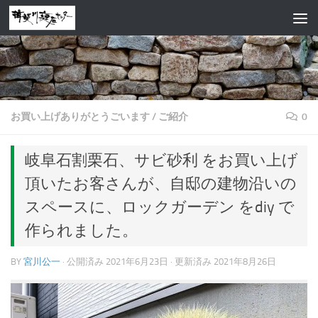
コンテンツへスキップ
お買い上げありがとうごいます
/
ご紹介
0
岐阜石割栗石、サビ砂利 をお買い上げ
頂いたお客さんが、自邸の建物沿いの
スペースに、ロックガーデン をdiy で
作られました。
BY
宮川公一
· 公開済み
2021年6月23日
· 更新済み
2021年8月26日