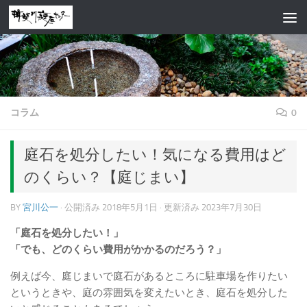
コンテンツへスキップ
コラム
0
庭石を処分したい！気になる費用はど
のくらい？【庭じまい】
BY
宮川公一
· 公開済み
2018年5月1日
· 更新済み
2023年7月30日
「庭石を処分したい！」
「でも、どのくらい費用がかかるのだろう？」
例えば今、庭じまいで庭石があるところに駐車場を作りたい
というときや、庭の雰囲気を変えたいとき、庭石を処分した