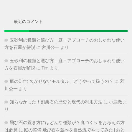
カ
イ
ブ
最近のコメント
玉砂利の種類と選び方｜庭・アプローチのおしゃれな使い
方を石屋が解説
に
宮川公一
より
玉砂利の種類と選び方｜庭・アプローチのおしゃれな使い
方を石屋が解説
に
Tim
より
庭のDIYで欠かせないモルタル、どうやって扱うの？
に
宮
川公一
より
知らなかった！割栗石の歴史と現代の利用方法
に
小鹿徹
よ
り
飛び石の置き方にはどんな種類が？庭づくりをお考えの方
は必見
に
庭の整備 飛び石を並べを自己流でやってみた | おと