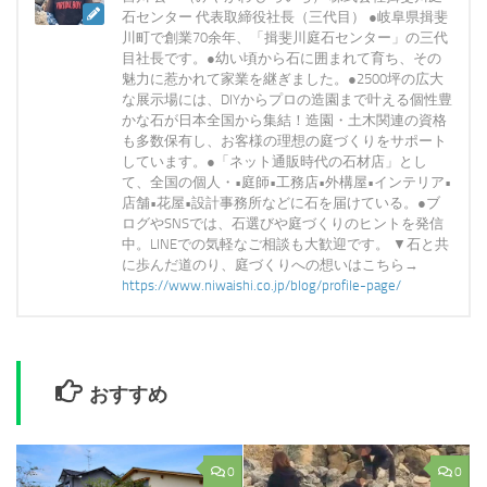
石センター 代表取締役社長（三代目） ●岐阜県揖斐
川町で創業70余年、「揖斐川庭石センター」の三代
目社長です。●幼い頃から石に囲まれて育ち、その
魅力に惹かれて家業を継ぎました。●2500坪の広大
な展示場には、DIYからプロの造園まで叶える個性豊
かな石が日本全国から集結！造園・土木関連の資格
も多数保有し、お客様の理想の庭づくりをサポート
しています。●「ネット通販時代の石材店」とし
て、全国の個人・•庭師•工務店•外構屋•インテリア•
店舗•花屋•設計事務所などに石を届けている。●ブ
ログやSNSでは、石選びや庭づくりのヒントを発信
中。LINEでの気軽なご相談も大歓迎です。 ▼石と共
に歩んだ道のり、庭づくりへの想いはこちら→
https://www.niwaishi.co.jp/blog/profile-page/
おすすめ
0
0