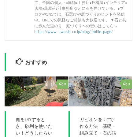
て、全国の個人・•庭師•工務店•外構屋•インテリア•
店舗•花屋•設計事務所などに石を届けている。●ブ
ログやSNSでは、石選びや庭づくりのヒントを発信
中。LINEでの気軽なご相談も大歓迎です。 ▼石と共
に歩んだ道のり、庭づくりへの想いはこちら→
https://www.niwaishi.co.jp/blog/profile-page/
おすすめ
0
0
庭をDIYすると
ガビオンをDIYで
き、砂利を使いた
作る方法｜基礎・
い！どうしたらい
組み立て・石の詰