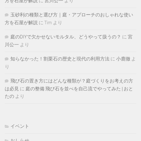
方を石屋が解説
に
宮川公一
より
玉砂利の種類と選び方｜庭・アプローチのおしゃれな使い
方を石屋が解説
に
Tim
より
庭のDIYで欠かせないモルタル、どうやって扱うの？
に
宮
川公一
より
知らなかった！割栗石の歴史と現代の利用方法
に
小鹿徹
よ
り
飛び石の置き方にはどんな種類が？庭づくりをお考えの方
は必見
に
庭の整備 飛び石を並べを自己流でやってみた | おと
たの
より
イベント
おしらせ