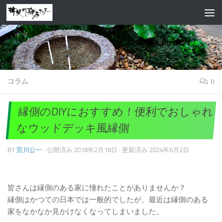
コンテンツへスキップ
コラム
0
縁側のDIYにおすすめ！便利でおしゃれ
なウッドデッキ風縁側
BY
宮川公一
· 公開済み
2018年2月18日
· 更新済み
2024年6月2日
皆さんは縁側のある家に憧れたことがありませんか？
縁側はかつての日本では一般的でしたが、最近は縁側のある
家をなかなか見かけなくなってしまいました。