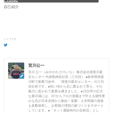
自己紹介
シェアする
宮川公一
宮川 公一（みやがわ ひろいち） 株式会社揖斐川庭
石センター 代表取締役社長（三代目） ●岐阜県揖斐
川町で創業70余年、「揖斐川庭石センター」の三代
目社長です。●幼い頃から石に囲まれて育ち、その
魅力に惹かれて家業を継ぎました。●2500坪の広大
な展示場には、DIYからプロの造園まで叶える個性豊
かな石が日本全国から集結！造園・土木関連の資格
も多数保有し、お客様の理想の庭づくりをサポート
しています。●「ネット通販時代の石材店」とし