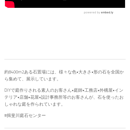
約8400m2ある石置場には、様々な色•大きさ•形の石を全国か
ら集めて、展示しています。
DIYで庭作りされる素人のお客さん•庭師•工務店•外構屋•イン
テリア•店舗•花屋•設計事務所等のお客さんが、石を使ったお
しゃれな庭を作られています。
#揖斐川庭石センター