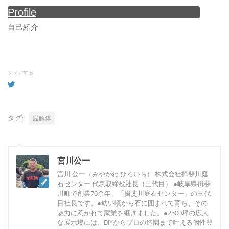
Profile
自己紹介
シェアする
タグ:
庭解体
宮川公一
宮川 公一（みやがわ ひろいち） 株式会社揖斐川庭
石センター 代表取締役社長（三代目） ●岐阜県揖斐
川町で創業70余年、「揖斐川庭石センター」の三代
目社長です。●幼い頃から石に囲まれて育ち、その
魅力に惹かれて家業を継ぎました。●2500坪の広大
な展示場には、DIYからプロの造園まで叶える個性豊