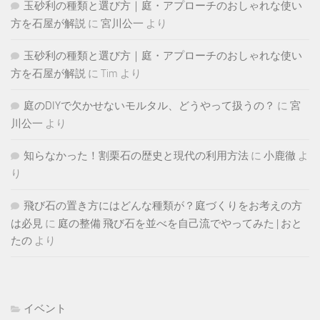
玉砂利の種類と選び方｜庭・アプローチのおしゃれな使い
方を石屋が解説
に
宮川公一
より
玉砂利の種類と選び方｜庭・アプローチのおしゃれな使い
方を石屋が解説
に
Tim
より
庭のDIYで欠かせないモルタル、どうやって扱うの？
に
宮
川公一
より
知らなかった！割栗石の歴史と現代の利用方法
に
小鹿徹
よ
り
飛び石の置き方にはどんな種類が？庭づくりをお考えの方
は必見
に
庭の整備 飛び石を並べを自己流でやってみた | おと
たの
より
イベント