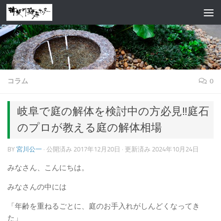
コンテンツへスキップ
コラム
0
岐阜で庭の解体を検討中の方必見‼庭石
のプロが教える庭の解体相場
BY
宮川公一
· 公開済み
2017年12月20日
· 更新済み
2024年10月24日
みなさん、こんにちは。
みなさんの中には
「年齢を重ねるごとに、庭のお手入れがしんどくなってき
た」