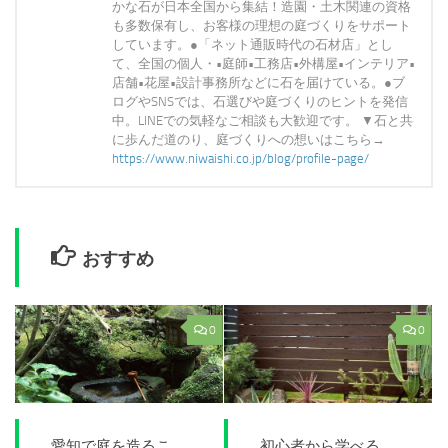
かな石が日本全国から集結！造園・土木関連の資格
も多数保有し、お客様の理想の庭づくりをサポート
しています。●「ネット通販時代の石材店」とし
て、全国の個人・•庭師•工務店•外構屋•インテリア•
店舗•花屋•設計事務所などに石を届けている。●ブ
ログやSNSでは、石選びや庭づくりのヒントを発信
中。LINEでの気軽なご相談も大歓迎です。 ▼石と共
に歩んだ道のり、庭づくりへの想いはこちら→
https://www.niwaishi.co.jp/blog/profile-page/
おすすめ
0
0
愛知で庭を造るこ
初心者から学べる