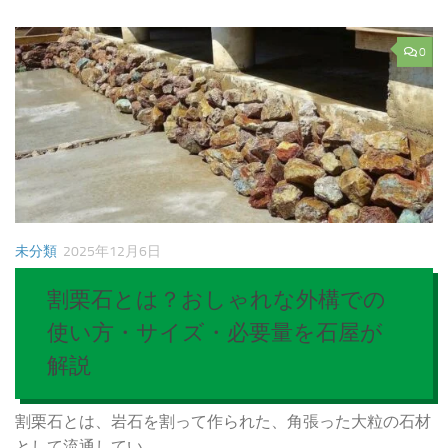
0
未分類
2025年12月6日
割栗石とは？おしゃれな外構での
使い方・サイズ・必要量を石屋が
解説
割栗石とは、岩石を割って作られた、角張った大粒の石材
として流通してい...