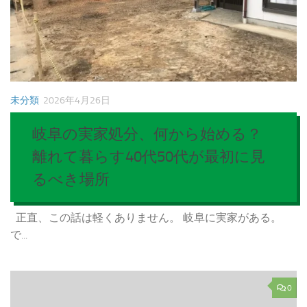
未分類
2026年4月26日
岐阜の実家処分、何から始める？
離れて暮らす40代50代が最初に見
るべき場所
正直、この話は軽くありません。 岐阜に実家がある。
で...
0