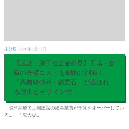
未分類
2026年3月13日
【設計・施工担当者必見】工場・倉
庫の外構コストを劇的に削減！
「高機能砂利・割栗石」が選ばれ
る理由とデザイン性
「資材高騰で工場建設の総事業費が予算をオーバーしてい
る…」 「広大な...