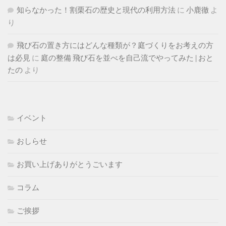
知らなかった！割栗石の歴史と現代の利用方法
に
小鹿徹
よ
り
飛び石の置き方にはどんな種類が？庭づくりをお考えの方
は必見
に
庭の整備 飛び石を並べを自己流でやってみた | おと
たの
より
イベント
おしらせ
お買い上げありがとうごいます
コラム
ご挨拶