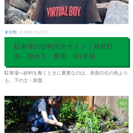
未分類
2026年7月25日
駐車場の砂利完全ガイド｜雑草対
策・固め方・費用・DIY手順
駐車場へ砂利を敷くときに重要なのは、表面の石の色より
も、下の土・路盤...
0