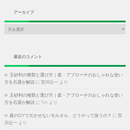
アーカイブ
ア
ー
カ
イ
ブ
最近のコメント
玉砂利の種類と選び方｜庭・アプローチのおしゃれな使い
方を石屋が解説
に
宮川公一
より
玉砂利の種類と選び方｜庭・アプローチのおしゃれな使い
方を石屋が解説
に
Tim
より
庭のDIYで欠かせないモルタル、どうやって扱うの？
に
宮
川公一
より