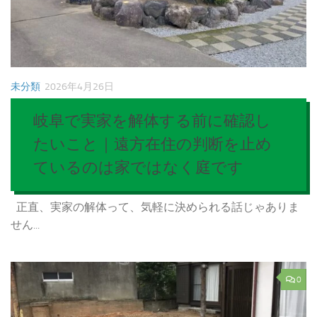
未分類
2026年4月26日
岐阜で実家を解体する前に確認し
たいこと｜遠方在住の判断を止め
ているのは家ではなく庭です
正直、実家の解体って、気軽に決められる話じゃありま
せん...
0