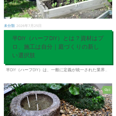
未分類
2026年7月25日
半DIY（ハーフDIY）とは？資材はプ
ロ、施工は自分｜庭づくりの新し
い選択肢
半DIY（ハーフDIY）は、一般に定義が統一された業界...
0