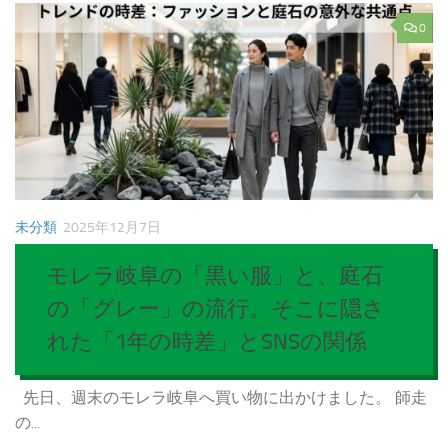
0
未分類
2025年12月7日
モレラ岐阜の「黒い服」と、庭石
の「グレー」の流行。そこに隠さ
れた「1年の時差」とSNSの関係
先日、週末のモレラ岐阜へ買い物に出かけました。 師走
の...