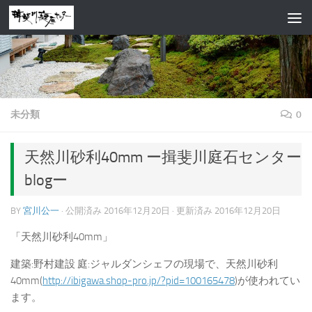
コンテンツへスキップ
未分類
0
天然川砂利40mm ー揖斐川庭石センター
blogー
BY
宮川公一
· 公開済み
2016年12月20日
· 更新済み
2016年12月20日
「天然川砂利40mm」
建築:野村建設 庭:ジャルダンシェフの現場で、天然川砂利
40mm(
http://ibigawa.shop-pro.jp/?pid=100165478
)が使われてい
ます。