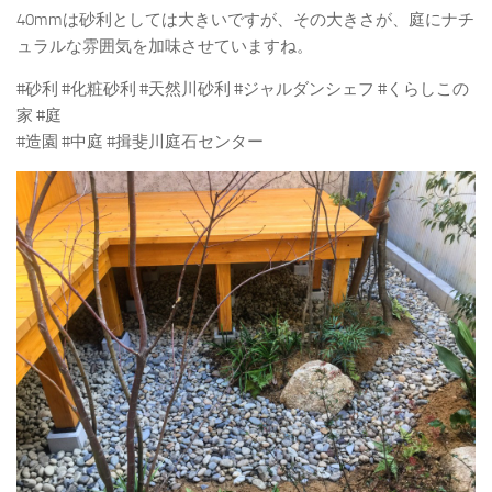
40mmは砂利としては大きいですが、その大きさが、庭にナチ
ュラルな雰囲気を加味させていますね。
#砂利 #化粧砂利 #天然川砂利 #ジャルダンシェフ #くらしこの
家 #庭
#造園 #中庭 #揖斐川庭石センター