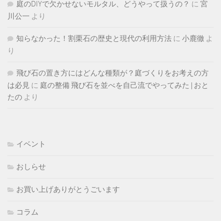
庭のDIYで欠かせないモルタル、どうやって扱うの？
に
宮
川公一
より
知らなかった！割栗石の歴史と現代の利用方法
に
小鹿徹
よ
り
飛び石の置き方にはどんな種類が？庭づくりをお考えの方
は必見
に
庭の整備 飛び石を並べを自己流でやってみた | おと
たの
より
イベント
おしらせ
お買い上げありがとうごいます
コラム