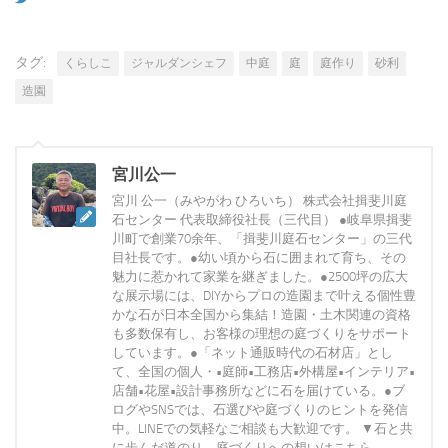
タグ:
くらしこ
ジャルダンシェフ
中庭
庭
庭作り
砂利
造園
宮川公一
宮川 公一（みやがわ ひろいち） 株式会社揖斐川庭
石センター 代表取締役社長（三代目） ●岐阜県揖斐
川町で創業70余年、「揖斐川庭石センター」の三代
目社長です。●幼い頃から石に囲まれて育ち、その
魅力に惹かれて家業を継ぎました。●2500坪の広大
な展示場には、DIYからプロの造園まで叶える個性豊
かな石が日本全国から集結！造園・土木関連の資格
も多数保有し、お客様の理想の庭づくりをサポート
しています。●「ネット通販時代の石材店」とし
て、全国の個人・•庭師•工務店•外構屋•インテリア•
店舗•花屋•設計事務所などに石を届けている。●ブ
ログやSNSでは、石選びや庭づくりのヒントを発信
中。LINEでの気軽なご相談も大歓迎です。 ▼石と共
に歩んだ道のり、庭づくりへの想いはこちら→