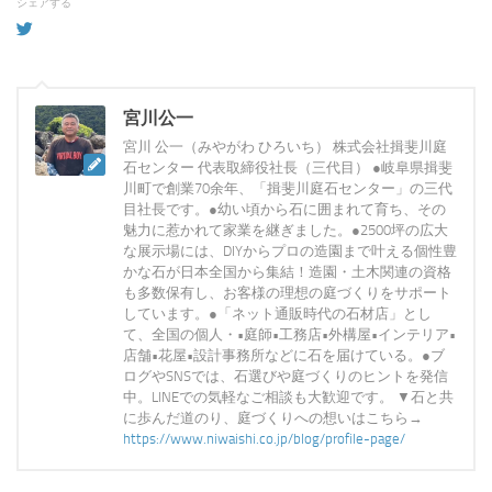
シェアする
宮川公一
宮川 公一（みやがわ ひろいち） 株式会社揖斐川庭
石センター 代表取締役社長（三代目） ●岐阜県揖斐
川町で創業70余年、「揖斐川庭石センター」の三代
目社長です。●幼い頃から石に囲まれて育ち、その
魅力に惹かれて家業を継ぎました。●2500坪の広大
な展示場には、DIYからプロの造園まで叶える個性豊
かな石が日本全国から集結！造園・土木関連の資格
も多数保有し、お客様の理想の庭づくりをサポート
しています。●「ネット通販時代の石材店」とし
て、全国の個人・•庭師•工務店•外構屋•インテリア•
店舗•花屋•設計事務所などに石を届けている。●ブ
ログやSNSでは、石選びや庭づくりのヒントを発信
中。LINEでの気軽なご相談も大歓迎です。 ▼石と共
に歩んだ道のり、庭づくりへの想いはこちら→
https://www.niwaishi.co.jp/blog/profile-page/