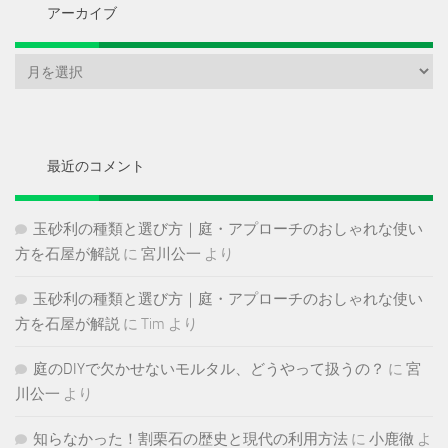
アーカイブ
ア
ー
カ
イ
ブ
最近のコメント
玉砂利の種類と選び方｜庭・アプローチのおしゃれな使い
方を石屋が解説
に
宮川公一
より
玉砂利の種類と選び方｜庭・アプローチのおしゃれな使い
方を石屋が解説
に
Tim
より
庭のDIYで欠かせないモルタル、どうやって扱うの？
に
宮
川公一
より
知らなかった！割栗石の歴史と現代の利用方法
に
小鹿徹
よ