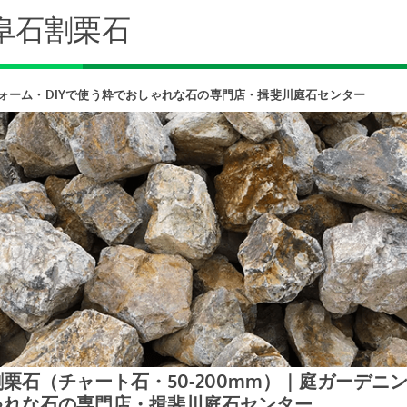
阜石割栗石