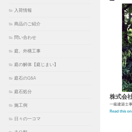
入荷情報
商品のご紹介
問い合わせ
庭。外構工事
庭の解体【庭じまい】
庭石のQ&A
庭石処分
施工例
日々の一コマ