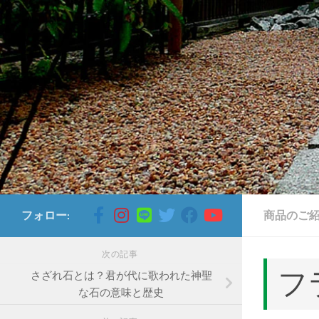
コンテンツへスキップ
フォロー:
商品のご
次の記事
フ
さざれ石とは？君が代に歌われた神聖
な石の意味と歴史