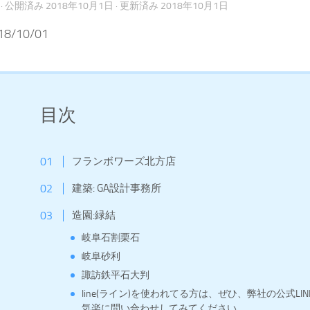
· 公開済み
2018年10月1日
· 更新済み
2018年10月1日
8/10/01
目次
フランボワーズ北方店
建築: GA設計事務所
造園:緑結
岐阜石割栗石
岐阜砂利
諏訪鉄平石大判
line(ライン)を使われてる方は、ぜひ、弊社の公式L
気楽に問い合わせしてみてください。