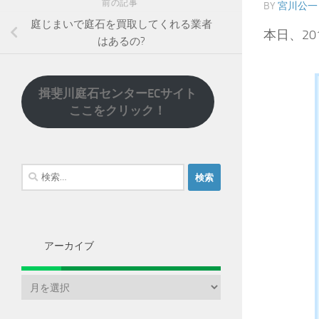
前の記事
BY
宮川公一
庭じまいで庭石を買取してくれる業者
本日、201
はあるの?
揖斐川庭石センターECサイト
ここをクリック！
検
索:
アーカイブ
ア
ー
カ