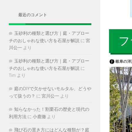
イ
ブ
最近のコメント
玉砂利の種類と選び方｜庭・アプロー
フ
チのおしゃれな使い方を石屋が解説
に
宮
川公一
より
玉砂利の種類と選び方｜庭・アプロー
チのおしゃれな使い方を石屋が解説
に
Tim
より
庭のDIYで欠かせないモルタル、どうや
って扱うの？
に
宮川公一
より
知らなかった！割栗石の歴史と現代の
利用方法
に
小鹿徹
より
飛び石の置き方にはどんな種類が？庭