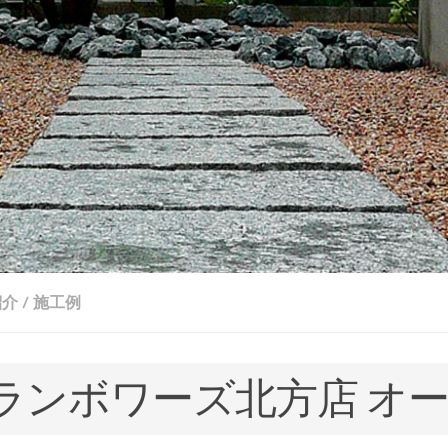
紹介
/
施工例
ランボワーズ北方店 オ