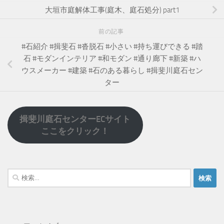
大垣市庭解体工事(庭木、庭石処分) part1
前の記事
#石紹介 #揖斐石 #沓脱石 #小さい #持ち運びできる #踏
石 #モダンインテリア #和モダン #通り廊下 #新築 #ハ
ウスメーカー #建築 #石のある暮らし #揖斐川庭石セン
ター
揖斐川庭石センターECサイト
ここをクリック！
検
索: