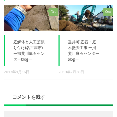
0
0
庭解体と人工芝張
垂井町 庭石・庭
り付け(名古屋市)
木撤去工事 ー揖
ー揖斐川庭石セン
斐川庭石センター
ターblogー
blogー
2017年9月16日
2018年2月28日
コメントを残す