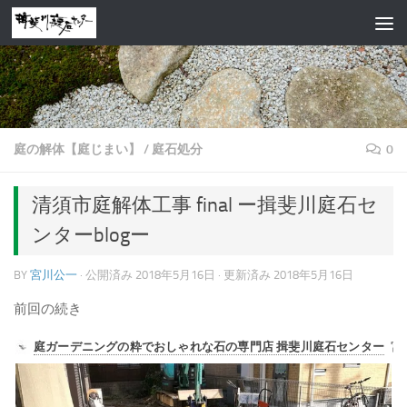
コンテンツへスキップ
庭の解体【庭じまい】
/
庭石処分
0
清須市庭解体工事 final ー揖斐川庭石セ
ンターblogー
BY
宮川公一
· 公開済み
2018年5月16日
· 更新済み
2018年5月16日
前回の続き