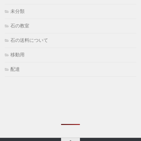
未分類
石の教室
石の送料について
移動用
配達