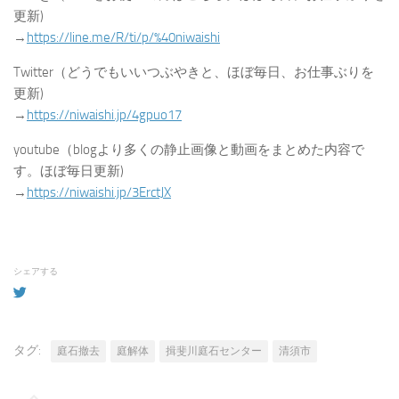
更新)
→
https://line.me/R/ti/p/%40niwaishi
Twitter（どうでもいいつぶやきと、ほぼ毎日、お仕事ぶりを
更新)
→
https://niwaishi.jp/4gpuo17
youtube（blogより多くの静止画像と動画をまとめた内容で
す。ほぼ毎日更新)
→
https://niwaishi.jp/3ErctJX
シェアする
タグ:
庭石撤去
庭解体
揖斐川庭石センター
清須市