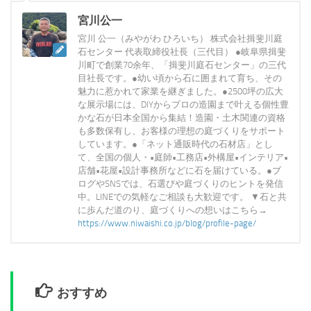
宮川公一
宮川 公一（みやがわ ひろいち） 株式会社揖斐川庭
石センター 代表取締役社長（三代目） ●岐阜県揖斐
川町で創業70余年、「揖斐川庭石センター」の三代
目社長です。●幼い頃から石に囲まれて育ち、その
魅力に惹かれて家業を継ぎました。●2500坪の広大
な展示場には、DIYからプロの造園まで叶える個性豊
かな石が日本全国から集結！造園・土木関連の資格
も多数保有し、お客様の理想の庭づくりをサポート
しています。●「ネット通販時代の石材店」とし
て、全国の個人・•庭師•工務店•外構屋•インテリア•
店舗•花屋•設計事務所などに石を届けている。●ブ
ログやSNSでは、石選びや庭づくりのヒントを発信
中。LINEでの気軽なご相談も大歓迎です。 ▼石と共
に歩んだ道のり、庭づくりへの想いはこちら→
https://www.niwaishi.co.jp/blog/profile-page/
おすすめ