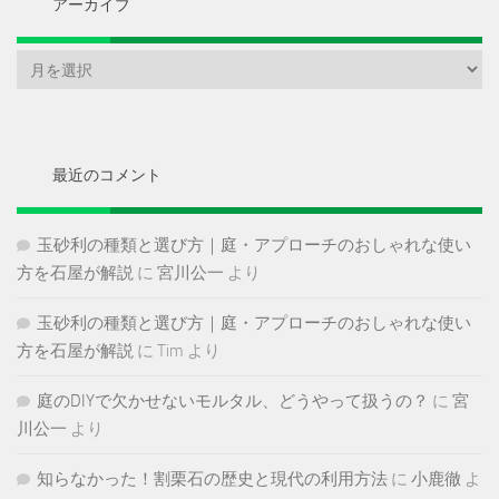
アーカイブ
ア
ー
カ
イ
ブ
最近のコメント
玉砂利の種類と選び方｜庭・アプローチのおしゃれな使い
方を石屋が解説
に
宮川公一
より
玉砂利の種類と選び方｜庭・アプローチのおしゃれな使い
方を石屋が解説
に
Tim
より
庭のDIYで欠かせないモルタル、どうやって扱うの？
に
宮
川公一
より
知らなかった！割栗石の歴史と現代の利用方法
に
小鹿徹
よ