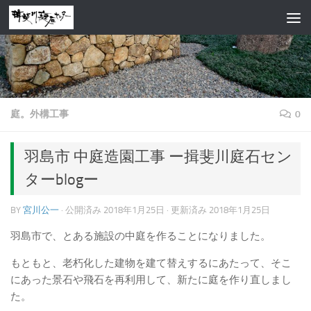
コンテンツへスキップ
庭。外構工事
0
羽島市 中庭造園工事 ー揖斐川庭石セン
ターblogー
BY
宮川公一
· 公開済み
2018年1月25日
· 更新済み
2018年1月25日
羽島市で、とある施設の中庭を作ることになりました。
もともと、老朽化した建物を建て替えするにあたって、そこ
にあった景石や飛石を再利用して、新たに庭を作り直しまし
た。