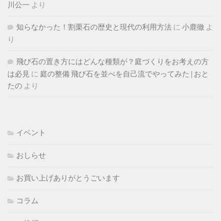
川公一
より
知らなかった！割栗石の歴史と現代の利用方法
に
小鹿徹
よ
り
飛び石の置き方にはどんな種類が？庭づくりをお考えの方
は必見
に
庭の整備 飛び石を並べを自己流でやってみた | おと
たの
より
イベント
おしらせ
お買い上げありがとうごいます
コラム