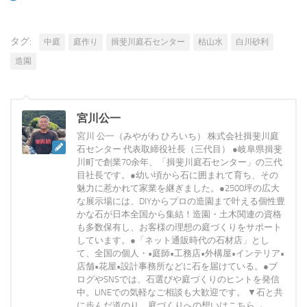
タグ:
中庭
庭作り
揖斐川庭石センター
枯山水
白川砂利
造園
宮川公一
宮川 公一（みやがわ ひろいち） 株式会社揖斐川庭
石センター 代表取締役社長（三代目） ●岐阜県揖斐
川町で創業70余年、「揖斐川庭石センター」の三代
目社長です。●幼い頃から石に囲まれて育ち、その
魅力に惹かれて家業を継ぎました。●2500坪の広大
な展示場には、DIYからプロの造園まで叶える個性豊
かな石が日本全国から集結！造園・土木関連の資格
も多数保有し、お客様の理想の庭づくりをサポート
しています。●「ネット通販時代の石材店」とし
て、全国の個人・•庭師•工務店•外構屋•インテリア•
店舗•花屋•設計事務所などに石を届けている。●ブ
ログやSNSでは、石選びや庭づくりのヒントを発信
中。LINEでの気軽なご相談も大歓迎です。 ▼石と共
に歩んだ道のり、庭づくりへの想いはこちら→