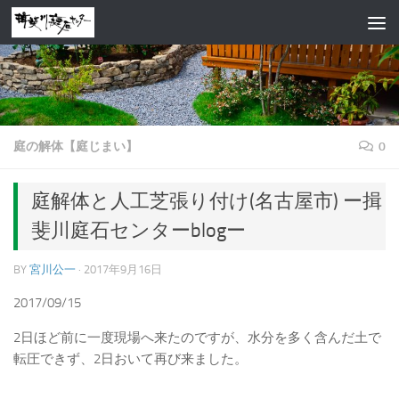
コンテンツへスキップ
庭の解体【庭じまい】
0
庭解体と人工芝張り付け(名古屋市) ー揖
斐川庭石センターblogー
BY
宮川公一
·
2017年9月16日
2017/09/15
2日ほど前に一度現場へ来たのですが、水分を多く含んだ土で
転圧できず、2日おいて再び来ました。