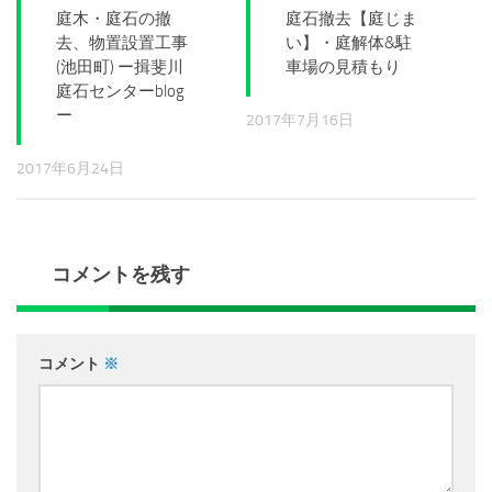
庭木・庭石の撤
庭石撤去【庭じま
去、物置設置工事
い】・庭解体&駐
(池田町) ー揖斐川
車場の見積もり
庭石センターblog
ー
2017年7月16日
2017年6月24日
コメントを残す
コメント
※