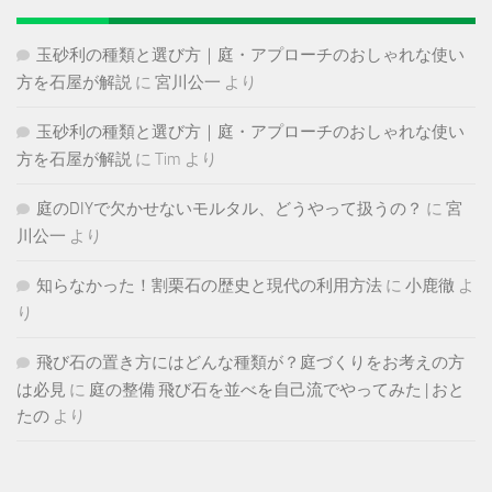
玉砂利の種類と選び方｜庭・アプローチのおしゃれな使い
方を石屋が解説
に
宮川公一
より
玉砂利の種類と選び方｜庭・アプローチのおしゃれな使い
方を石屋が解説
に
Tim
より
庭のDIYで欠かせないモルタル、どうやって扱うの？
に
宮
川公一
より
知らなかった！割栗石の歴史と現代の利用方法
に
小鹿徹
よ
り
飛び石の置き方にはどんな種類が？庭づくりをお考えの方
は必見
に
庭の整備 飛び石を並べを自己流でやってみた | おと
たの
より