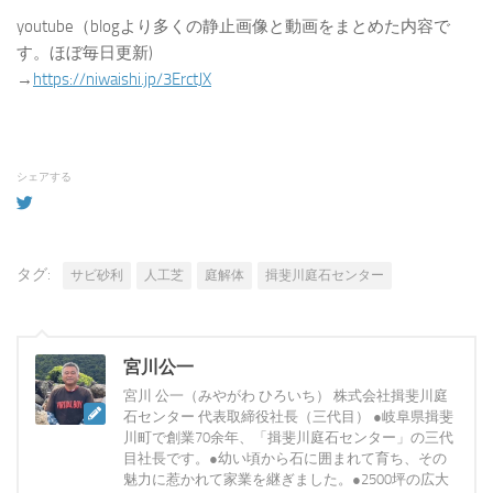
youtube（blogより多くの静止画像と動画をまとめた内容で
す。ほぼ毎日更新)
→
https://niwaishi.jp/3ErctJX
シェアする
タグ:
サビ砂利
人工芝
庭解体
揖斐川庭石センター
宮川公一
宮川 公一（みやがわ ひろいち） 株式会社揖斐川庭
石センター 代表取締役社長（三代目） ●岐阜県揖斐
川町で創業70余年、「揖斐川庭石センター」の三代
目社長です。●幼い頃から石に囲まれて育ち、その
魅力に惹かれて家業を継ぎました。●2500坪の広大