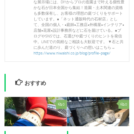
な展示場には、DIYからプロの造園まで叶える個性豊
かな石が日本全国から集結！造園・土木関連の資格
も多数保有し、お客様の理想の庭づくりをサポート
しています。●「ネット通販時代の石材店」とし
て、全国の個人・•庭師•工務店•外構屋•インテリア•
店舗•花屋•設計事務所などに石を届けている。●ブ
ログやSNSでは、石選びや庭づくりのヒントを発信
中。LINEでの気軽なご相談も大歓迎です。 ▼石と共
に歩んだ道のり、庭づくりへの想いはこちら→
https://www.niwaishi.co.jp/blog/profile-page/
おすすめ
0
0