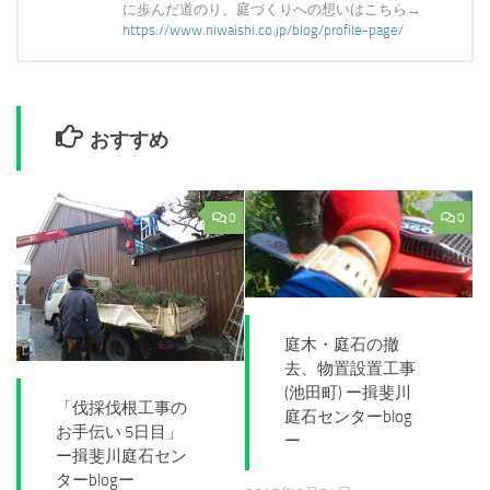
に歩んだ道のり、庭づくりへの想いはこちら→
https://www.niwaishi.co.jp/blog/profile-page/
おすすめ
0
0
庭木・庭石の撤
去、物置設置工事
(池田町) ー揖斐川
「伐採伐根工事の
庭石センターblog
お手伝い 5日目」
ー
ー揖斐川庭石セン
ターblogー