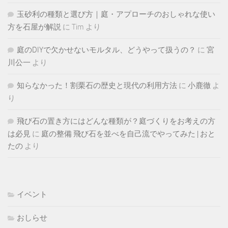
玉砂利の種類と選び方｜庭・アプローチのおしゃれな使い
方を石屋が解説
に
Tim
より
庭のDIYで欠かせないモルタル、どうやって扱うの？
に
宮
川公一
より
知らなかった！割栗石の歴史と現代の利用方法
に
小鹿徹
よ
り
飛び石の置き方にはどんな種類が？庭づくりをお考えの方
は必見
に
庭の整備 飛び石を並べを自己流でやってみた | おと
たの
より
イベント
おしらせ