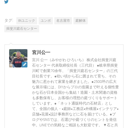
タグ:
8tユニック
ユンボ
名古屋市
庭解体
揖斐川庭石センター
宮川公一
宮川 公一（みやがわ ひろいち） 株式会社揖斐川庭
石センター 代表取締役社長（三代目） ●岐阜県揖斐
川町で創業70余年、「揖斐川庭石センター」の三代
目社長です。●幼い頃から石に囲まれて育ち、その
魅力に惹かれて家業を継ぎました。●2500坪の広大
な展示場には、DIYからプロの造園まで叶える個性豊
かな石が日本全国から集結！造園・土木関連の資格
も多数保有し、お客様の理想の庭づくりをサポート
しています。●「ネット通販時代の石材店」とし
て、全国の個人・•庭師•工務店•外構屋•インテリア•
店舗•花屋•設計事務所などに石を届けている。●ブ
ログやSNSでは、石選びや庭づくりのヒントを発信
中。LINEでの気軽なご相談も大歓迎です。 ▼石と共