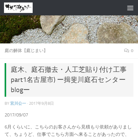
コンテンツへスキップ
庭の解体【庭じまい】
0
庭木、庭石撤去・人工芝貼り付け工事
part1名古屋市) ー揖斐川庭石センター
blogー
BY
宮川公一
·
2017年9月8日
2017/09/07
6月くらいに、こちらのお客さんから見積もり依頼がありまし
て、ちょうど、仕事でこちら方面へ来ることがあったので、