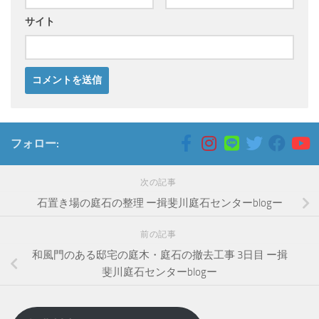
サイト
フォロー:
次の記事
石置き場の庭石の整理 ー揖斐川庭石センターblogー
前の記事
和風門のある邸宅の庭木・庭石の撤去工事 3日目 ー揖
斐川庭石センターblogー