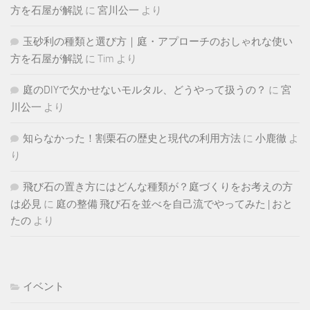
方を石屋が解説
に
宮川公一
より
玉砂利の種類と選び方｜庭・アプローチのおしゃれな使い
方を石屋が解説
に
Tim
より
庭のDIYで欠かせないモルタル、どうやって扱うの？
に
宮
川公一
より
知らなかった！割栗石の歴史と現代の利用方法
に
小鹿徹
よ
り
飛び石の置き方にはどんな種類が？庭づくりをお考えの方
は必見
に
庭の整備 飛び石を並べを自己流でやってみた | おと
たの
より
イベント