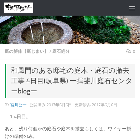
コンテンツへスキップ
庭の解体【庭じまい】
/
庭石処分
0
和風門のある邸宅の庭木・庭石の撤去
工事 4日目(岐阜県) ー揖斐川庭石センタ
ーblogー
BY
宮川公一
· 公開済み
2017年6月6日
· 更新済み
2017年6月6日
4日目。
あと、残り何個かの庭石や庭木を撤去もしくは、ワイヤー掛
けの準備のみ。