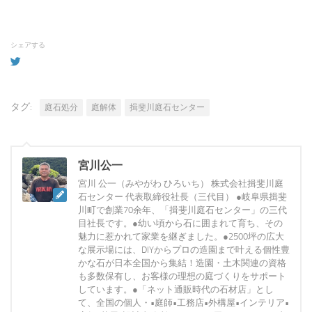
シェアする
タグ:
庭石処分
庭解体
揖斐川庭石センター
宮川公一
宮川 公一（みやがわ ひろいち） 株式会社揖斐川庭
石センター 代表取締役社長（三代目） ●岐阜県揖斐
川町で創業70余年、「揖斐川庭石センター」の三代
目社長です。●幼い頃から石に囲まれて育ち、その
魅力に惹かれて家業を継ぎました。●2500坪の広大
な展示場には、DIYからプロの造園まで叶える個性豊
かな石が日本全国から集結！造園・土木関連の資格
も多数保有し、お客様の理想の庭づくりをサポート
しています。●「ネット通販時代の石材店」とし
て、全国の個人・•庭師•工務店•外構屋•インテリア•