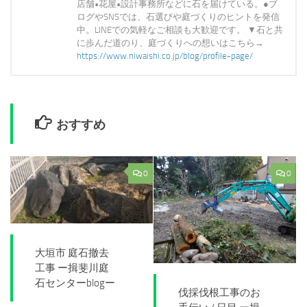
店舗•花屋•設計事務所などに石を届けている。●ブ
ログやSNSでは、石選びや庭づくりのヒントを発信
中。LINEでの気軽なご相談も大歓迎です。 ▼石と共
に歩んだ道のり、庭づくりへの想いはこちら→
https://www.niwaishi.co.jp/blog/profile-page/
おすすめ
0
0
大垣市 庭石撤去
工事 ー揖斐川庭
石センターblogー
伐採伐根工事のお