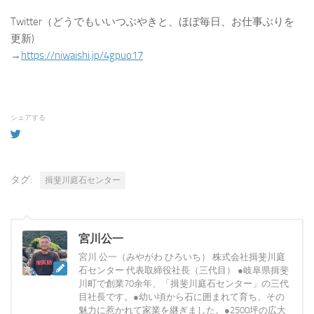
Twitter（どうでもいいつぶやきと、ほぼ毎日、お仕事ぶりを
更新)
→
https://niwaishi.jp/4gpuo17
シェアする
タグ:
揖斐川庭石センター
宮川公一
宮川 公一（みやがわ ひろいち） 株式会社揖斐川庭
石センター 代表取締役社長（三代目） ●岐阜県揖斐
川町で創業70余年、「揖斐川庭石センター」の三代
目社長です。●幼い頃から石に囲まれて育ち、その
魅力に惹かれて家業を継ぎました。●2500坪の広大