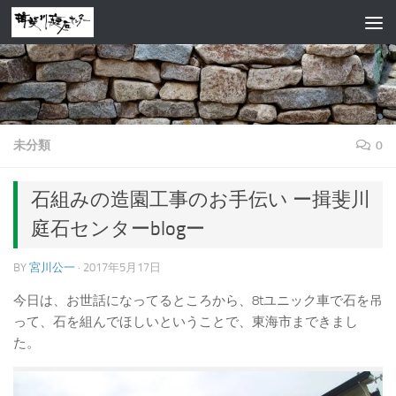
コンテンツへスキップ
未分類
0
石組みの造園工事のお手伝い ー揖斐川
庭石センターblogー
BY
宮川公一
·
2017年5月17日
今日は、お世話になってるところから、8tユニック車で石を吊
って、石を組んでほしいということで、東海市まできまし
た。