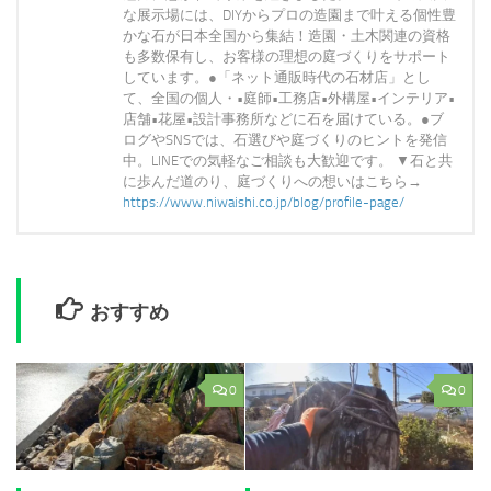
な展示場には、DIYからプロの造園まで叶える個性豊
かな石が日本全国から集結！造園・土木関連の資格
も多数保有し、お客様の理想の庭づくりをサポート
しています。●「ネット通販時代の石材店」とし
て、全国の個人・•庭師•工務店•外構屋•インテリア•
店舗•花屋•設計事務所などに石を届けている。●ブ
ログやSNSでは、石選びや庭づくりのヒントを発信
中。LINEでの気軽なご相談も大歓迎です。 ▼石と共
に歩んだ道のり、庭づくりへの想いはこちら→
https://www.niwaishi.co.jp/blog/profile-page/
おすすめ
0
0