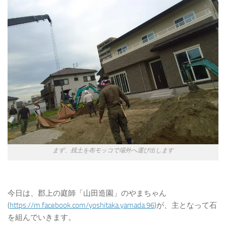
まず、残土を布モッコで場外へ運び出します
今日は、郡上の庭師「山田造園」のやまちゃん
(
https://m.facebook.com/yoshitaka.yamada.96
)が、主となって石
を組んでいきます。