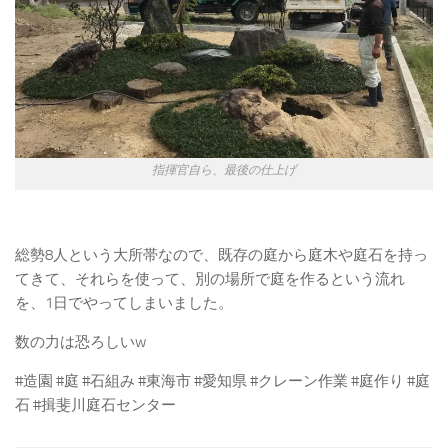
指揮官自ら、最後の仕上げ
総勢8人という大所帯なので、既存の庭から庭木や庭石を持っ
てきて、それらを使って、別の場所で庭を作るという流れ
を、1日でやってしまいました。
数の力は恐ろしいw
#造園 #庭 #石組み #東海市 #愛知県 #クレーン作業 #庭作り #庭
石 #揖斐川庭石センター