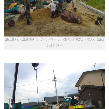
謎に包まれた造園軍隊「グリーンベレー」。指揮官と軍曹と兵隊さんの連携
が凄まじいw