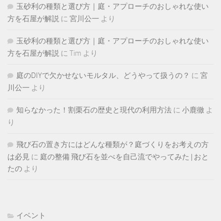
玉砂利の種類と選び方｜庭・アプローチのおしゃれな使い
方を石屋が解説
に
宮川公一
より
玉砂利の種類と選び方｜庭・アプローチのおしゃれな使い
方を石屋が解説
に
Tim
より
庭のDIYで欠かせないモルタル、どうやって扱うの？
に
宮
川公一
より
知らなかった！割栗石の歴史と現代の利用方法
に
小鹿徹
よ
り
飛び石の置き方にはどんな種類が？庭づくりをお考えの方
は必見
に
庭の整備 飛び石を並べを自己流でやってみた | おと
たの
より
イベント