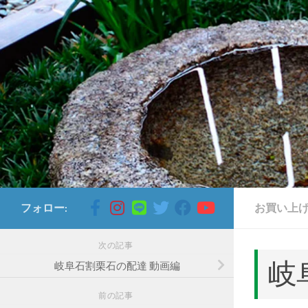
コンテンツへスキップ
フォロー:
お買い上
次の記事
岐
岐阜石割栗石の配達 動画編
前の記事