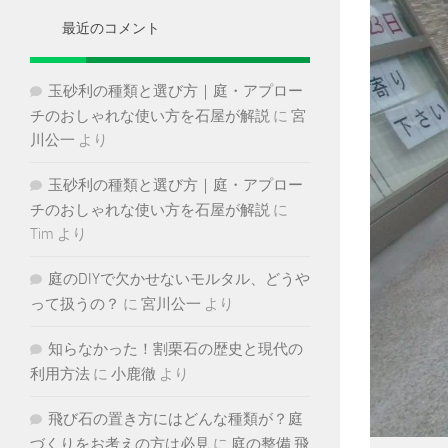
ブ
最近のコメント
玉砂利の種類と選び方｜庭・アプロー
チのおしゃれな使い方を石屋が解説
に
宮
川公一
より
玉砂利の種類と選び方｜庭・アプロー
チのおしゃれな使い方を石屋が解説
に
Tim
より
庭のDIYで欠かせないモルタル、どうや
って扱うの？
に
宮川公一
より
知らなかった！割栗石の歴史と現代の
利用方法
に
小鹿徹
より
飛び石の置き方にはどんな種類が？庭
づくりをお考えの方は必見
に
庭の整備 飛