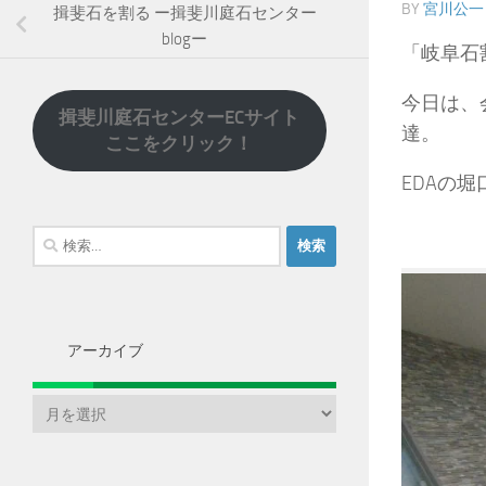
BY
宮川公一
揖斐石を割る ー揖斐川庭石センター
blogー
「岐阜石
今日は、
揖斐川庭石センターECサイト
達。
ここをクリック！
EDAの堀
検
索:
アーカイブ
ア
ー
カ
イ