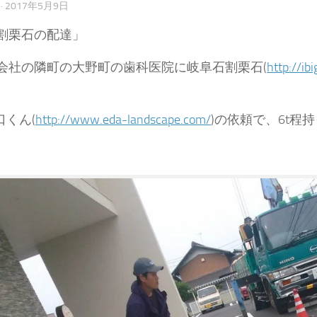
·
2017年5月9日
割栗石の配達」
会社の隣町の大野町の歯科医院に岐阜石割栗石(
http://i
口くん(
http://www.eda-landscape.com/
)の依頼で、6t程