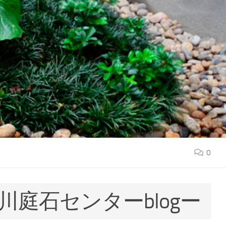
0
川庭石センターblogー