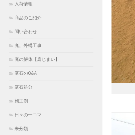
入荷情報
商品のご紹介
問い合わせ
庭。外構工事
庭の解体【庭じまい】
庭石のQ&A
庭石処分
施工例
日々の一コマ
未分類