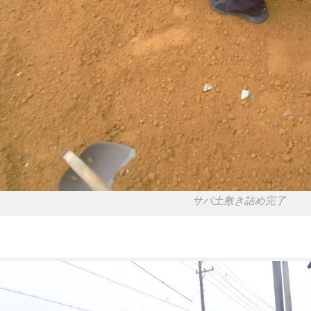
サバ土敷き詰め完了