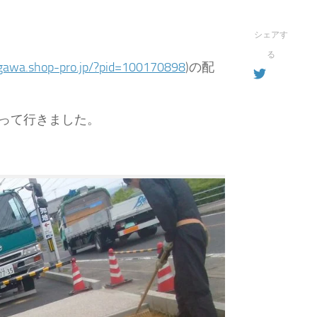
シェアす
る
bigawa.shop-pro.jp/?pid=100170898
)の配
持って行きました。