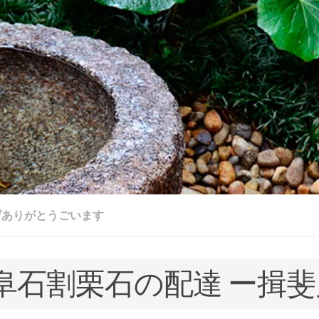
げありがとうごいます
阜石割栗石の配達 ー揖斐