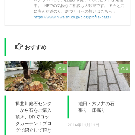
中。LINEでの気軽なご相談も大歓迎です。 ▼石と共
に歩んだ道のり、庭づくりへの想いはこちら→
https://www.niwaishi.co.jp/blog/profile-page/
おすすめ
0
0
揖斐川庭石センタ
池田・六ノ井の石
ーから石をご購入
張り 床掘り
頂き、DIYでロッ
クガーデン！ブロ
2014年11月11日
グで紹介して頂き