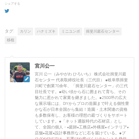
シェアする
タグ:
カリン
ハナミズキ
ミニユンボ
揖斐川庭石センター
移植
宮川公一
宮川 公一（みやがわ ひろいち） 株式会社揖斐川庭
石センター 代表取締役社長（三代目） ●岐阜県揖斐
川町で創業70余年、「揖斐川庭石センター」の三代
目社長です。●幼い頃から石に囲まれて育ち、その
魅力に惹かれて家業を継ぎました。●2500坪の広大
な展示場には、DIYからプロの造園まで叶える個性豊
かな石が日本全国から集結！造園・土木関連の資格
も多数保有し、お客様の理想の庭づくりをサポート
しています。●「ネット通販時代の石材店」とし
て、全国の個人・•庭師•工務店•外構屋•インテリア•
店舗•花屋•設計事務所などに石を届けている。●ブ
ログやSNSでは、石選びや庭づくりのヒントを発信