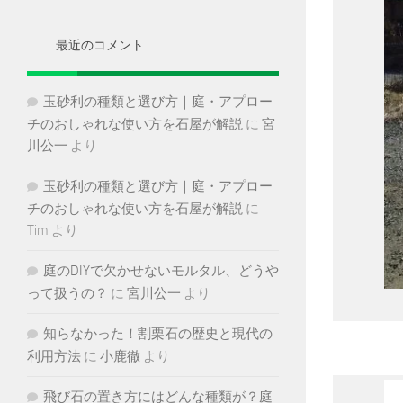
イ
ブ
最近のコメント
玉砂利の種類と選び方｜庭・アプロー
チのおしゃれな使い方を石屋が解説
に
宮
川公一
より
玉砂利の種類と選び方｜庭・アプロー
チのおしゃれな使い方を石屋が解説
に
Tim
より
庭のDIYで欠かせないモルタル、どうや
って扱うの？
に
宮川公一
より
知らなかった！割栗石の歴史と現代の
利用方法
に
小鹿徹
より
飛び石の置き方にはどんな種類が？庭