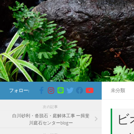
コンテンツへスキップ
フォロー:
未分類
次の記事
ビ
白川砂利・沓脱石・庭解体工事 ー揖斐
川庭石センターblogー