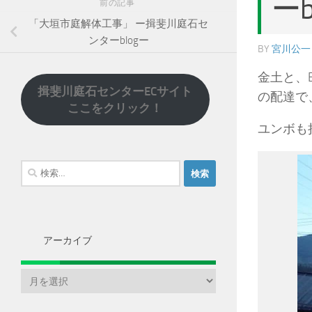
ーb
前の記事
「大垣市庭解体工事」 ー揖斐川庭石セ
ンターblogー
BY
宮川公一
金土と、E
揖斐川庭石センターECサイト
の配達で
ここをクリック！
ユンボも
検
索:
アーカイブ
ア
ー
カ