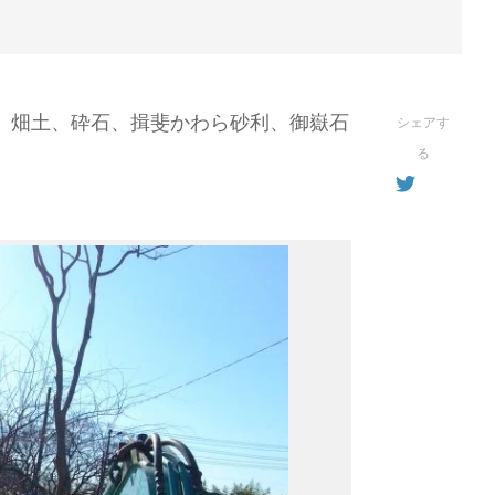
へ、畑土、砕石、揖斐かわら砂利、御嶽石
シェアす
る