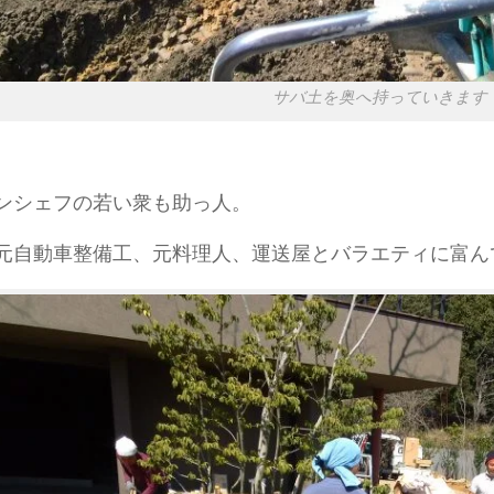
サバ土を奥へ持っていきます
ンシェフの若い衆も助っ人。
元自動車整備工、元料理人、運送屋とバラエティに富ん