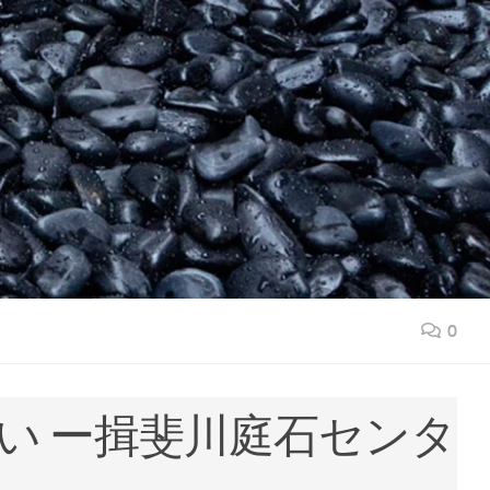
0
い ー揖斐川庭石センタ