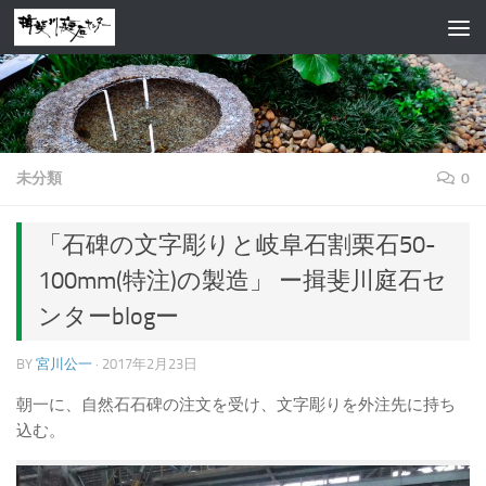
コンテンツへスキップ
未分類
0
「石碑の文字彫りと岐阜石割栗石50-
100mm(特注)の製造」 ー揖斐川庭石セ
ンターblogー
BY
宮川公一
·
2017年2月23日
朝一に、自然石石碑の注文を受け、文字彫りを外注先に持ち
込む。