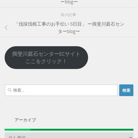
ーblogー
前の記事
「伐採伐根工事のお手伝い 5日目」 ー揖斐川庭石セン
ターblogー
揖斐川庭石センターECサイト
ここをクリック！
検
索:
アーカイブ
ア