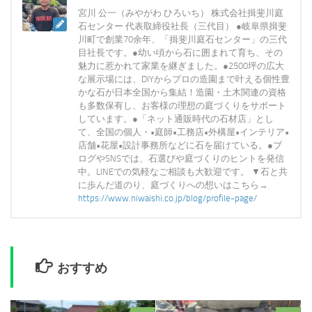
宮川 公一（みやがわ ひろいち） 株式会社揖斐川庭
石センター 代表取締役社長（三代目） ●岐阜県揖斐
川町で創業70余年、「揖斐川庭石センター」の三代
目社長です。●幼い頃から石に囲まれて育ち、その
魅力に惹かれて家業を継ぎました。●2500坪の広大
な展示場には、DIYからプロの造園まで叶える個性豊
かな石が日本全国から集結！造園・土木関連の資格
も多数保有し、お客様の理想の庭づくりをサポート
しています。●「ネット通販時代の石材店」とし
て、全国の個人・•庭師•工務店•外構屋•インテリア•
店舗•花屋•設計事務所などに石を届けている。●ブ
ログやSNSでは、石選びや庭づくりのヒントを発信
中。LINEでの気軽なご相談も大歓迎です。 ▼石と共
に歩んだ道のり、庭づくりへの想いはこちら→
https://www.niwaishi.co.jp/blog/profile-page/
おすすめ