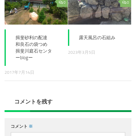
0
0
揖斐砂利の配達
露天風呂の石組み
和良石の袋つめ
揖斐川庭石センタ
2023年3月5日
ーblogー
2017年7月14日
コメントを残す
コメント
※