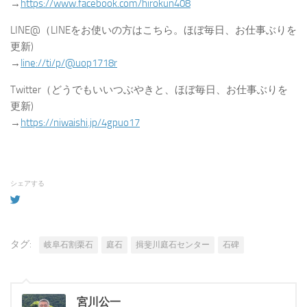
→
https://www.facebook.com/hirokun408
LINE@（LINEをお使いの方はこちら。ほぼ毎日、お仕事ぶりを
更新)
→
line://ti/p/@uop1718r
Twitter（どうでもいいつぶやきと、ほぼ毎日、お仕事ぶりを
更新)
→
https://niwaishi.jp/4gpuo17
シェアする
タグ:
岐阜石割栗石
庭石
揖斐川庭石センター
石碑
宮川公一