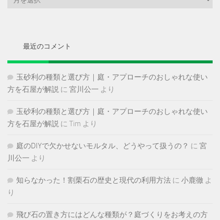
ー
カ
イ
ブ
最近のコメント
玉砂利の種類と選び方｜庭・アプローチのおしゃれな使い
方を石屋が解説
に
宮川公一
より
玉砂利の種類と選び方｜庭・アプローチのおしゃれな使い
方を石屋が解説
に
Tim
より
庭のDIYで欠かせないモルタル、どうやって扱うの？
に
宮
川公一
より
知らなかった！割栗石の歴史と現代の利用方法
に
小鹿徹
よ
り
飛び石の置き方にはどんな種類が？庭づくりをお考えの方