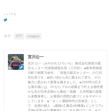
シェアする
タグ:
IFTTT
Instagram
宮川公一
宮川 公一（みやがわ ひろいち） 株式会社揖斐川庭
石センター 代表取締役社長（三代目） ●岐阜県揖斐
川町で創業70余年、「揖斐川庭石センター」の三代
目社長です。●幼い頃から石に囲まれて育ち、その
魅力に惹かれて家業を継ぎました。●2500坪の広大
な展示場には、DIYからプロの造園まで叶える個性豊
かな石が日本全国から集結！造園・土木関連の資格
も多数保有し、お客様の理想の庭づくりをサポート
しています。●「ネット通販時代の石材店」とし
て、全国の個人・•庭師•工務店•外構屋•インテリア•
店舗•花屋•設計事務所などに石を届けている。●ブ