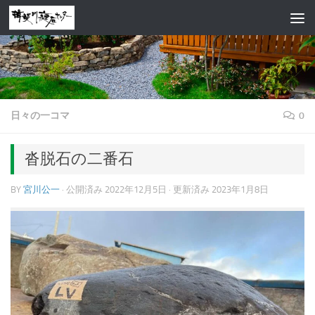
コンテンツへスキップ
日々の一コマ
0
沓脱石の二番石
BY
宮川公一
· 公開済み
2022年12月5日
· 更新済み
2023年1月8日