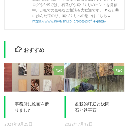
ログやSNSでは、石選びや庭づくりのヒントを発信
中。LINEでの気軽なご相談も大歓迎です。 ▼石と共
に歩んだ道のり、庭づくりへの想いはこちら→
https://www.niwaishi.co.jp/blog/profile-page/
おすすめ
0
0
事務所に絵画を飾
盆栽的坪庭と浅間
りました
石と鉄平石
2021年8月29日
2022年7月12日