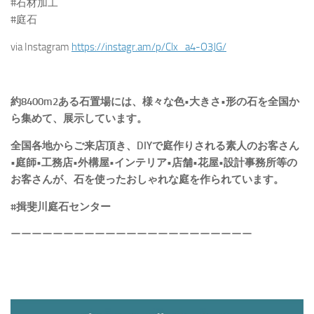
#石材加工
#庭石
via Instagram
https://instagr.am/p/Clx_a4-O3JG/
約8400m2ある石置場には、様々な色•大きさ•形の石を全国か
ら集めて、展示しています。
全国各地からご来店頂き、DIYで庭作りされる素人のお客さん
•庭師•工務店•外構屋•インテリア•店舗•花屋•設計事務所等の
お客さんが、石を使ったおしゃれな庭を作られています。
#揖斐川庭石センター
ーーーーーーーーーーーーーーーーーーーーーーー