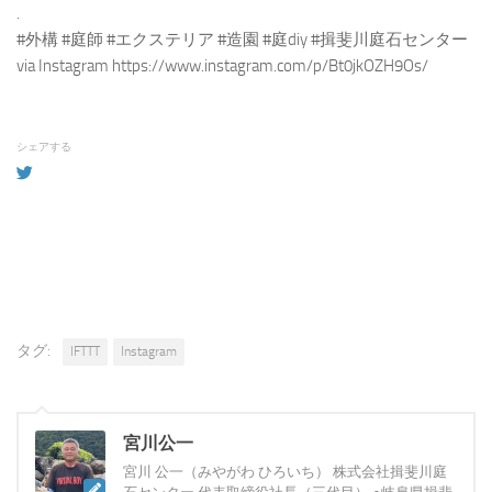
.
#外構 #庭師 #エクステリア #造園 #庭diy #揖斐川庭石センター
via Instagram https://www.instagram.com/p/Bt0jkOZH9Os/
シェアする
タグ:
IFTTT
Instagram
宮川公一
宮川 公一（みやがわ ひろいち） 株式会社揖斐川庭