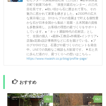
石センター 代表取締役社長（三代目） ●岐阜県揖斐
川町で創業70余年、「揖斐川庭石センター」の三代
目社長です。●幼い頃から石に囲まれて育ち、その
魅力に惹かれて家業を継ぎました。●2500坪の広大
な展示場には、DIYからプロの造園まで叶える個性豊
かな石が日本全国から集結！造園・土木関連の資格
も多数保有し、お客様の理想の庭づくりをサポート
しています。●「ネット通販時代の石材店」とし
て、全国の個人・•庭師•工務店•外構屋•インテリア•
店舗•花屋•設計事務所などに石を届けている。●ブ
ログやSNSでは、石選びや庭づくりのヒントを発信
中。LINEでの気軽なご相談も大歓迎です。 ▼石と共
に歩んだ道のり、庭づくりへの想いはこちら→
https://www.niwaishi.co.jp/blog/profile-page/
おすすめ
0
0