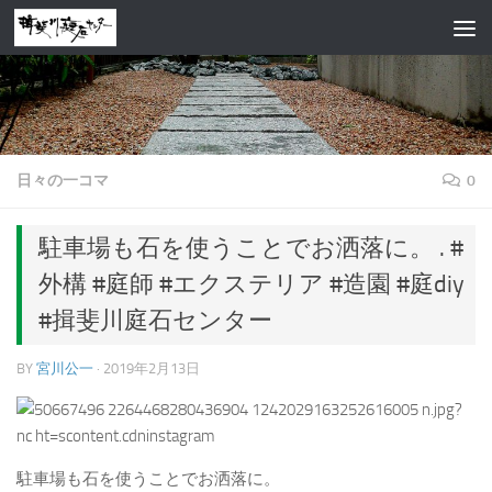
コンテンツへスキップ
日々の一コマ
0
駐車場も石を使うことでお洒落に。 . #
外構 #庭師 #エクステリア #造園 #庭diy
#揖斐川庭石センター
BY
宮川公一
·
2019年2月13日
駐車場も石を使うことでお洒落に。