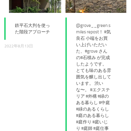
鉄平石大判を使っ
@grove__green.s
た階段アプローチ
miles repost！ #気
良石 小端をお買
い上げいただい
2022年8月13日
た、#grove さん
の#石積み が完成
したようです。
とても味のある雰
囲気を醸し出して
います。 渋い
な〜。 #エクステ
リア #外構 #緑の
ある暮らし #中庭
#緑のあるくらし
#庭のある暮らし
#庭作り #庭いじ
り #庭師 #庭仕事