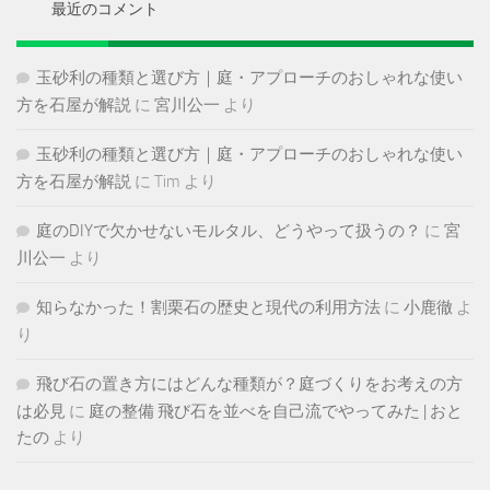
ブ
最近のコメント
玉砂利の種類と選び方｜庭・アプローチのおしゃれな使い
方を石屋が解説
に
宮川公一
より
玉砂利の種類と選び方｜庭・アプローチのおしゃれな使い
方を石屋が解説
に
Tim
より
庭のDIYで欠かせないモルタル、どうやって扱うの？
に
宮
川公一
より
知らなかった！割栗石の歴史と現代の利用方法
に
小鹿徹
よ
り
飛び石の置き方にはどんな種類が？庭づくりをお考えの方
は必見
に
庭の整備 飛び石を並べを自己流でやってみた | おと
たの
より