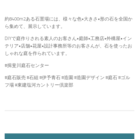
約8400m2ある石置場には、様々な色•大きさ•形の石を全国か
ら集めて、展示しています。
DIYで庭作りされる素人のお客さん•庭師•工務店•外構屋•イン
テリア•店舗•花屋•設計事務所等のお客さんが、石を使ったお
しゃれな庭を作られています。
#揖斐川庭石センター
#庭石販売 #石組 #伊予青石 #造園 #造園デザイン #庭石 #ゴル
フ場 #東建塩河カントリー倶楽部