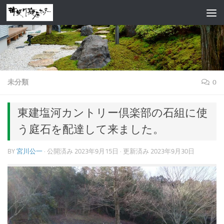
コンテンツへスキップ
未分類
0
東建塩河カントリー倶楽部の石組に使
う庭石を配達して来ました。
BY
宮川公一
· 公開済み
2023年9月15日
· 更新済み
2023年9月30日