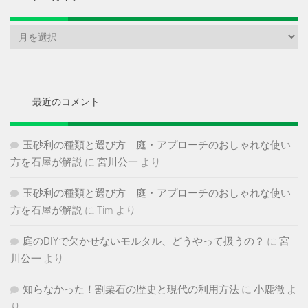
ア
ー
カ
イ
ブ
最近のコメント
玉砂利の種類と選び方｜庭・アプローチのおしゃれな使い
方を石屋が解説
に
宮川公一
より
玉砂利の種類と選び方｜庭・アプローチのおしゃれな使い
方を石屋が解説
に
Tim
より
庭のDIYで欠かせないモルタル、どうやって扱うの？
に
宮
川公一
より
知らなかった！割栗石の歴史と現代の利用方法
に
小鹿徹
よ
り