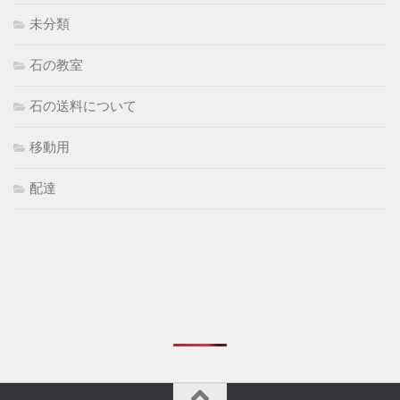
未分類
石の教室
石の送料について
移動用
配達