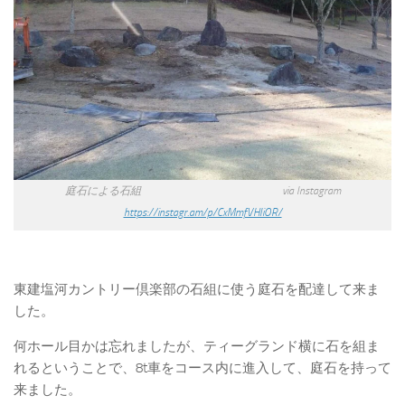
庭石による石組 via Instagram
https://instagr.am/p/CxMmfVHIiOR/
東建塩河カントリー倶楽部の石組に使う庭石を配達して来ま
した。
何ホール目かは忘れましたが、ティーグランド横に石を組ま
れるということで、8t車をコース内に進入して、庭石を持って
来ました。