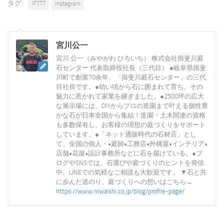
タグ:
IFTTT
Instagram
宮川公一
宮川 公一（みやがわ ひろいち） 株式会社揖斐川庭
石センター 代表取締役社長（三代目） ●岐阜県揖斐
川町で創業70余年、「揖斐川庭石センター」の三代
目社長です。●幼い頃から石に囲まれて育ち、その
魅力に惹かれて家業を継ぎました。●2500坪の広大
な展示場には、DIYからプロの造園まで叶える個性豊
かな石が日本全国から集結！造園・土木関連の資格
も多数保有し、お客様の理想の庭づくりをサポート
しています。●「ネット通販時代の石材店」とし
て、全国の個人・•庭師•工務店•外構屋•インテリア•
店舗•花屋•設計事務所などに石を届けている。●ブ
ログやSNSでは、石選びや庭づくりのヒントを発信
中。LINEでの気軽なご相談も大歓迎です。 ▼石と共
に歩んだ道のり、庭づくりへの想いはこちら→
https://www.niwaishi.co.jp/blog/profile-page/