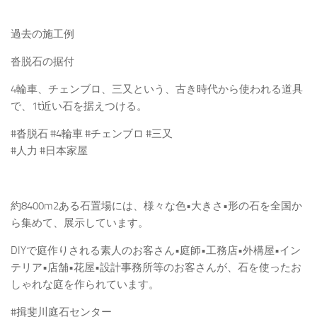
過去の施工例
沓脱石の据付
4輪車、チェンブロ、三又という、古き時代から使われる道具
で、1t近い石を据えつける。
#沓脱石 #4輪車 #チェンブロ #三又
#人力 #日本家屋
約8400m2ある石置場には、様々な色•大きさ•形の石を全国か
ら集めて、展示しています。
DIYで庭作りされる素人のお客さん•庭師•工務店•外構屋•イン
テリア•店舗•花屋•設計事務所等のお客さんが、石を使ったお
しゃれな庭を作られています。
#揖斐川庭石センター