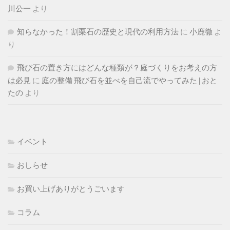
川公一
より
知らなかった！割栗石の歴史と現代の利用方法
に
小鹿徹
よ
り
飛び石の置き方にはどんな種類が？庭づくりをお考えの方
は必見
に
庭の整備 飛び石を並べを自己流でやってみた | おと
たの
より
イベント
おしらせ
お買い上げありがとうごいます
コラム