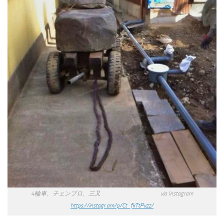
4輪車、チェンブロ、三又 via Instagram
https://instagr.am/p/Ct_fkTtPvzz/