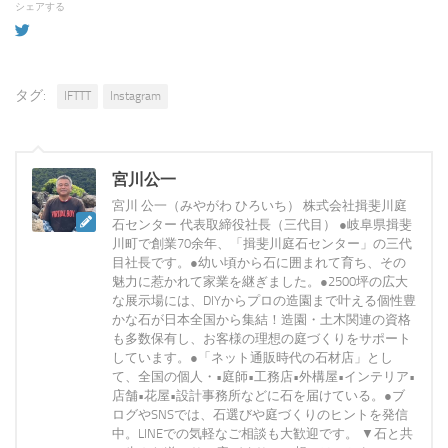
シェアする
タグ:
IFTTT
Instagram
宮川公一
宮川 公一（みやがわ ひろいち） 株式会社揖斐川庭
石センター 代表取締役社長（三代目） ●岐阜県揖斐
川町で創業70余年、「揖斐川庭石センター」の三代
目社長です。●幼い頃から石に囲まれて育ち、その
魅力に惹かれて家業を継ぎました。●2500坪の広大
な展示場には、DIYからプロの造園まで叶える個性豊
かな石が日本全国から集結！造園・土木関連の資格
も多数保有し、お客様の理想の庭づくりをサポート
しています。●「ネット通販時代の石材店」とし
て、全国の個人・•庭師•工務店•外構屋•インテリア•
店舗•花屋•設計事務所などに石を届けている。●ブ
ログやSNSでは、石選びや庭づくりのヒントを発信
中。LINEでの気軽なご相談も大歓迎です。 ▼石と共