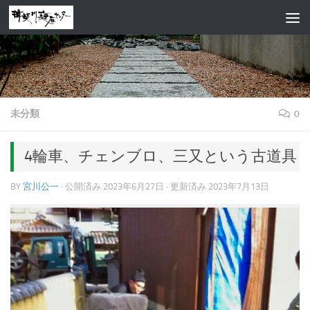
コンテンツへスキップ
未分類
0
4輪車、チェンブロ、三又という古道具
BY
宮川公一
· 公開済み
2023年6月27日
· 更新済み
2023年7月13日