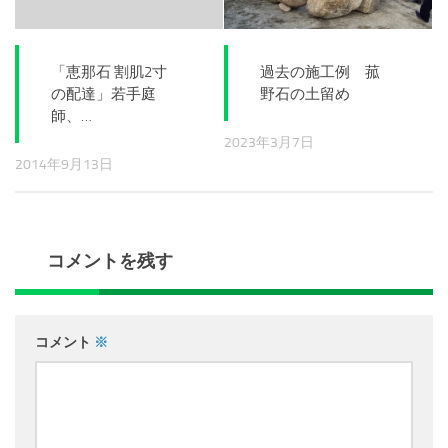
「恵那石 割肌2寸
過去の施工例 菰
の配達」若手庭
野石の土留め
師、…
2023年3月7日
2014年9月13日
コメントを残す
コメント
※