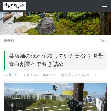
コンテンツへスキップ
未分類
0
某店舗の低木植栽していた部分を揖斐
青白割栗石で敷き詰め
BY
宮川公一
· 公開済み
2023年6月29日
· 更新済み
2023年7月13日