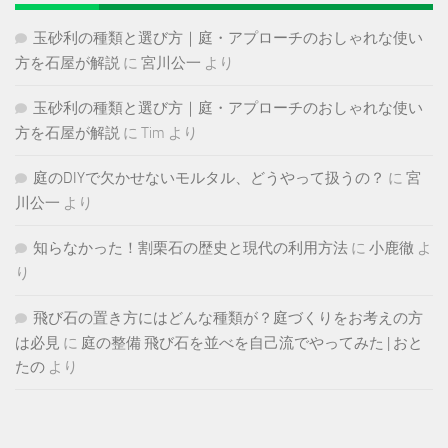
玉砂利の種類と選び方｜庭・アプローチのおしゃれな使い
方を石屋が解説
に
宮川公一
より
玉砂利の種類と選び方｜庭・アプローチのおしゃれな使い
方を石屋が解説
に
Tim
より
庭のDIYで欠かせないモルタル、どうやって扱うの？
に
宮
川公一
より
知らなかった！割栗石の歴史と現代の利用方法
に
小鹿徹
よ
り
飛び石の置き方にはどんな種類が？庭づくりをお考えの方
は必見
に
庭の整備 飛び石を並べを自己流でやってみた | おと
たの
より