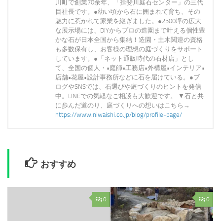
川町で創業70余年、「揖斐川庭石センター」の三代
目社長です。●幼い頃から石に囲まれて育ち、その
魅力に惹かれて家業を継ぎました。●2500坪の広大
な展示場には、DIYからプロの造園まで叶える個性豊
かな石が日本全国から集結！造園・土木関連の資格
も多数保有し、お客様の理想の庭づくりをサポート
しています。●「ネット通販時代の石材店」とし
て、全国の個人・•庭師•工務店•外構屋•インテリア•
店舗•花屋•設計事務所などに石を届けている。●ブ
ログやSNSでは、石選びや庭づくりのヒントを発信
中。LINEでの気軽なご相談も大歓迎です。 ▼石と共
に歩んだ道のり、庭づくりへの想いはこちら→
https://www.niwaishi.co.jp/blog/profile-page/
おすすめ
0
0