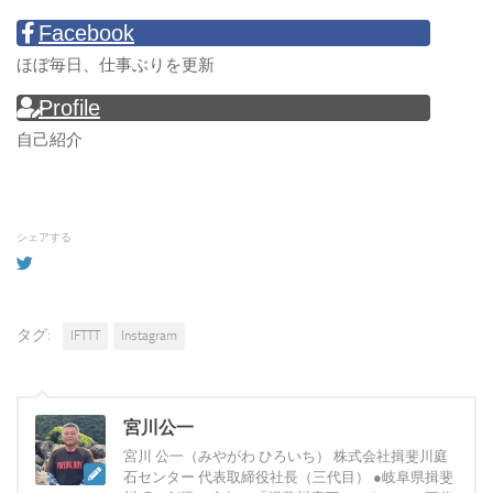
Facebook
ほぼ毎日、仕事ぶりを更新
Profile
自己紹介
シェアする
タグ:
IFTTT
Instagram
宮川公一
宮川 公一（みやがわ ひろいち） 株式会社揖斐川庭
石センター 代表取締役社長（三代目） ●岐阜県揖斐