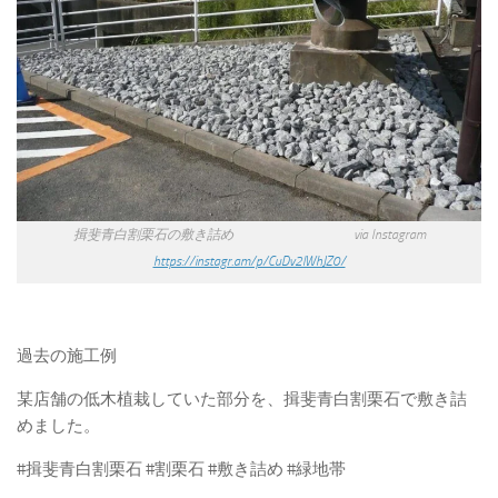
揖斐青白割栗石の敷き詰め via Instagram
https://instagr.am/p/CuDv2lWhJZ0/
過去の施工例
某店舗の低木植栽していた部分を、揖斐青白割栗石で敷き詰
めました。
#揖斐青白割栗石 #割栗石 #敷き詰め #緑地帯