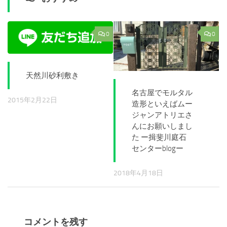
0
0
天然川砂利敷き
名古屋でモルタル
2015年2月22日
造形といえばムー
ジャンアトリエさ
んにお願いしまし
た ー揖斐川庭石
センターblogー
2018年4月18日
コメントを残す