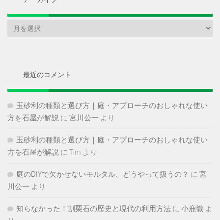
ア
ー
カ
イ
ブ
最近のコメント
玉砂利の種類と選び方｜庭・アプローチのおしゃれな使い
方を石屋が解説
に
宮川公一
より
玉砂利の種類と選び方｜庭・アプローチのおしゃれな使い
方を石屋が解説
に
Tim
より
庭のDIYで欠かせないモルタル、どうやって扱うの？
に
宮
川公一
より
知らなかった！割栗石の歴史と現代の利用方法
に
小鹿徹
よ