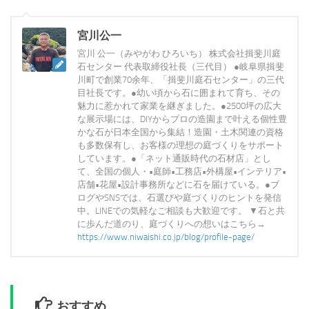
宮川公一
宮川 公一（みやがわ ひろいち） 株式会社揖斐川庭
石センター 代表取締役社長（三代目） ●岐阜県揖斐
川町で創業70余年、「揖斐川庭石センター」の三代
目社長です。●幼い頃から石に囲まれて育ち、その
魅力に惹かれて家業を継ぎました。●2500坪の広大
な展示場には、DIYからプロの造園まで叶える個性豊
かな石が日本全国から集結！造園・土木関連の資格
も多数保有し、お客様の理想の庭づくりをサポート
しています。●「ネット通販時代の石材店」とし
て、全国の個人・•庭師•工務店•外構屋•インテリア•
店舗•花屋•設計事務所などに石を届けている。●ブ
ログやSNSでは、石選びや庭づくりのヒントを発信
中。LINEでの気軽なご相談も大歓迎です。 ▼石と共
に歩んだ道のり、庭づくりへの想いはこちら→
https://www.niwaishi.co.jp/blog/profile-page/
おすすめ