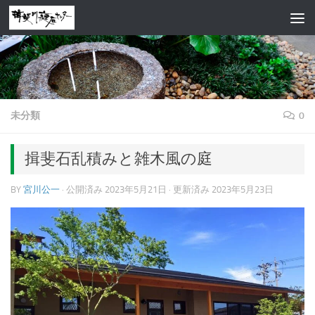
コンテンツへスキップ
未分類
0
揖斐石乱積みと雑木風の庭
BY
宮川公一
· 公開済み
2023年5月21日
· 更新済み
2023年5月23日