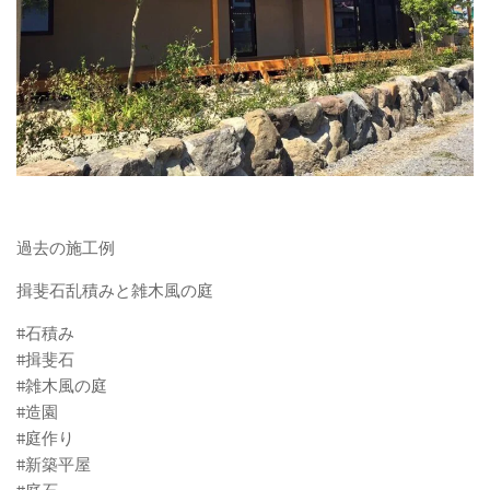
過去の施工例
揖斐石乱積みと雑木風の庭
#石積み
#揖斐石
#雑木風の庭
#造園
#庭作り
#新築平屋