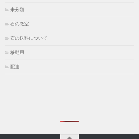
未分類
石の教室
石の送料について
移動用
配達