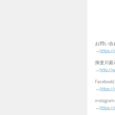
お問い合
→
https:/
揖斐川庭
→
http://
Faceb
→
https:/
insta
→
https://