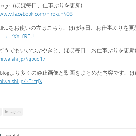
ok page（ほぼ毎日、仕事ぶりを更新)
/www.facebook.com/hirokun408
（LINEをお使いの方はこちら。ほぼ毎日、お仕事ぶりを更
/lin.ee/XXefREU
er（どうでもいいつぶやきと、ほぼ毎日、お仕事ぶりを更新
/niwaishi.jp/4gpuo17
be（blogより多くの静止画像と動画をまとめた内容です。
niwaishi.jp/3ErctJX
Instagram