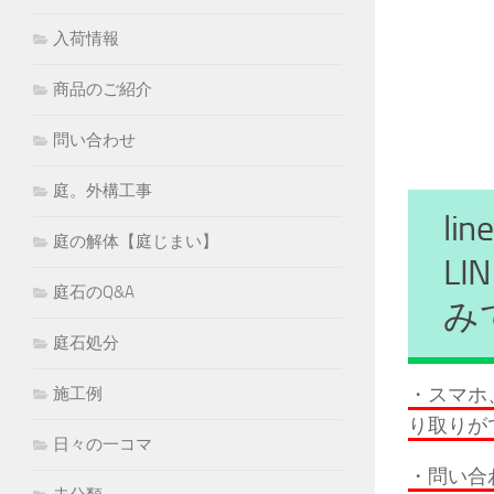
入荷情報
商品のご紹介
問い合わせ
庭。外構工事
l
庭の解体【庭じまい】
L
庭石のQ&A
み
庭石処分
・スマホ
施工例
り取りが
日々の一コマ
・問い合