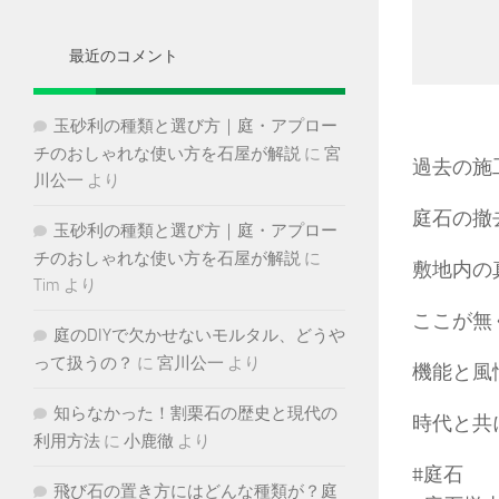
イ
ブ
最近のコメント
玉砂利の種類と選び方｜庭・アプロー
チのおしゃれな使い方を石屋が解説
に
宮
過去の施
川公一
より
庭石の撤
玉砂利の種類と選び方｜庭・アプロー
チのおしゃれな使い方を石屋が解説
に
敷地内の
Tim
より
ここが無
庭のDIYで欠かせないモルタル、どうや
って扱うの？
に
宮川公一
より
機能と風
知らなかった！割栗石の歴史と現代の
時代と共
利用方法
に
小鹿徹
より
#庭石
飛び石の置き方にはどんな種類が？庭