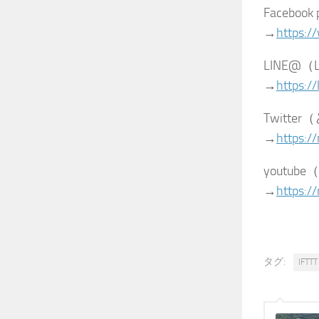
Facebo
→
https:/
LINE@
→
https:/
Twitt
→
https:/
youtu
→
https://
タグ:
IFTTT