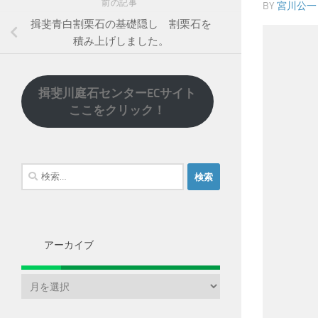
前の記事
BY
宮川公一
揖斐青白割栗石の基礎隠し 割栗石を
積み上げしました。
揖斐川庭石センターECサイト
ここをクリック！
検
索:
アーカイブ
ア
ー
カ