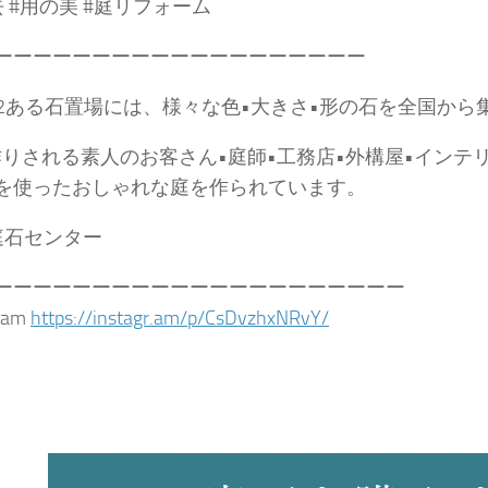
 #用の美 #庭リフォーム
ーーーーーーーーーーーーーーーーーーー
0m2ある石置場には、様々な色•大きさ•形の石を全国か
庭作りされる素人のお客さん•庭師•工務店•外構屋•インテ
を使ったおしゃれな庭を作られています。
庭石センター
ーーーーーーーーーーーーーーーーーーーーー
gram
https://instagr.am/p/CsDvzhxNRvY/