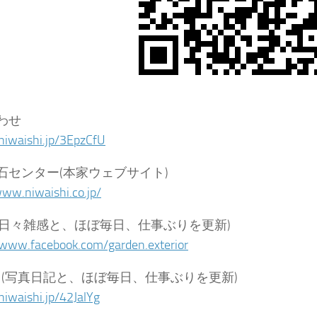
わせ
/niwaishi.jp/3EpzCfU
石センター(本家ウェブサイト)
www.niwaishi.co.jp/
ook(日々雑感と、ほぼ毎日、仕事ぶりを更新)
/www.facebook.com/garden.exterior
gram (写真日記と、ほぼ毎日、仕事ぶりを更新)
niwaishi.jp/42JalYg