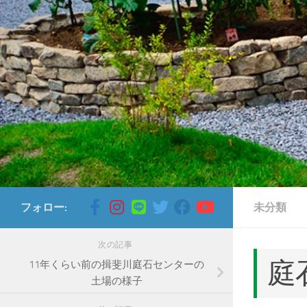
コンテンツへスキップ
フォロー:
未分類
次の記事
庭
11年くらい前の揖斐川庭石センターの
土場の様子