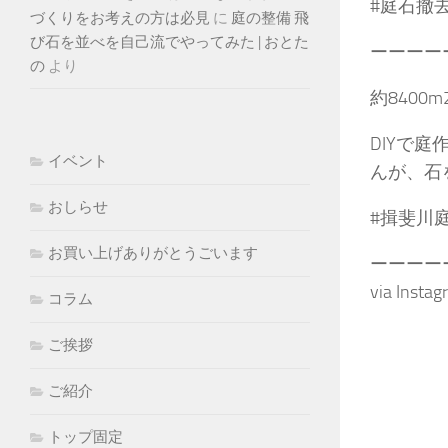
#庭石撤去
づくりをお考えの方は必見
に
庭の整備 飛
び石を並べを自己流でやってみた | おとた
ーーーー
の
より
約840
DIYで
イベント
んが、石
おしらせ
#揖斐川
お買い上げありがとうごいます
ーーーー
via Insta
コラム
ご挨拶
ご紹介
トップ固定