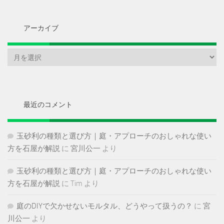
アーカイブ
ア
ー
カ
イ
ブ
最近のコメント
玉砂利の種類と選び方｜庭・アプローチのおしゃれな使い
方を石屋が解説
に
宮川公一
より
玉砂利の種類と選び方｜庭・アプローチのおしゃれな使い
方を石屋が解説
に
Tim
より
庭のDIYで欠かせないモルタル、どうやって扱うの？
に
宮
川公一
より