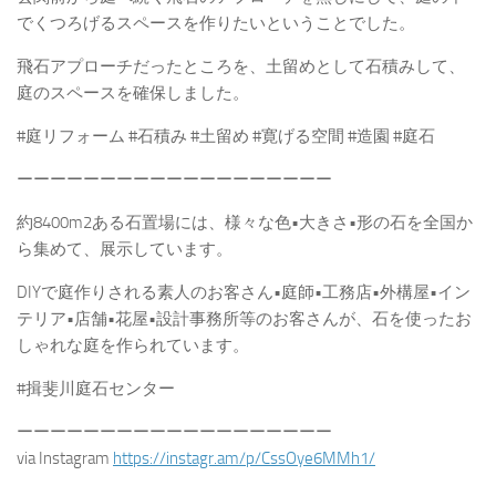
でくつろげるスペースを作りたいということでした。
飛石アプローチだったところを、土留めとして石積みして、
庭のスペースを確保しました。
#庭リフォーム #石積み #土留め #寛げる空間 #造園 #庭石
ーーーーーーーーーーーーーーーーーーー
約8400m2ある石置場には、様々な色•大きさ•形の石を全国か
ら集めて、展示しています。
DIYで庭作りされる素人のお客さん•庭師•工務店•外構屋•イン
テリア•店舗•花屋•設計事務所等のお客さんが、石を使ったお
しゃれな庭を作られています。
#揖斐川庭石センター
ーーーーーーーーーーーーーーーーーーー
via Instagram
https://instagr.am/p/CssOye6MMh1/