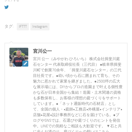
シェアする
タグ:
IFTTT
Instagram
宮川公一
宮川 公一（みやがわ ひろいち） 株式会社揖斐川庭
石センター 代表取締役社長（三代目） ●岐阜県揖斐
川町で創業70余年、「揖斐川庭石センター」の三代
目社長です。●幼い頃から石に囲まれて育ち、その
魅力に惹かれて家業を継ぎました。●2500坪の広大
な展示場には、DIYからプロの造園まで叶える個性豊
かな石が日本全国から集結！造園・土木関連の資格
も多数保有し、お客様の理想の庭づくりをサポート
しています。●「ネット通販時代の石材店」とし
て、全国の個人・•庭師•工務店•外構屋•インテリア•
店舗•花屋•設計事務所などに石を届けている。●ブ
ログやSNSでは、石選びや庭づくりのヒントを発信
中。LINEでの気軽なご相談も大歓迎です。 ▼石と共
に歩んだ道のり、庭づくりへの想いはこちら→