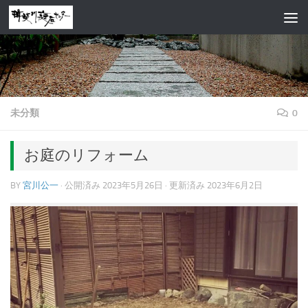
コンテンツへスキップ
未分類
0
お庭のリフォーム
BY
宮川公一
· 公開済み
2023年5月26日
· 更新済み
2023年6月2日