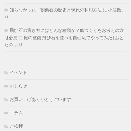
知らなかった！割栗石の歴史と現代の利用方法
に
小鹿徹
よ
り
飛び石の置き方にはどんな種類が？庭づくりをお考えの方
は必見
に
庭の整備 飛び石を並べを自己流でやってみた | おと
たの
より
イベント
おしらせ
お買い上げありがとうごいます
コラム
ご挨拶