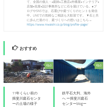
て、全国の個人・•庭師•工務店•外構屋•インテリア•
店舗•花屋•設計事務所などに石を届けている。●ブ
ログやSNSでは、石選びや庭づくりのヒントを発信
中。LINEでの気軽なご相談も大歓迎です。 ▼石と共
に歩んだ道のり、庭づくりへの想いはこちら→
https://www.niwaishi.co.jp/blog/profile-page/
おすすめ
0
0
11年くらい前の
鉄平石大判、海外
揖斐川庭石センタ
へ ー揖斐川庭石
ーの土場の様子
センターblogー