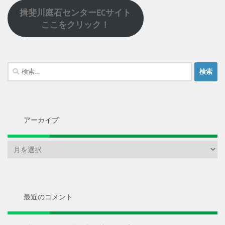
揖斐川庭石センターECサイト
ここをクリック！
検
索:
アーカイブ
ア
ー
カ
イ
ブ
最近のコメント