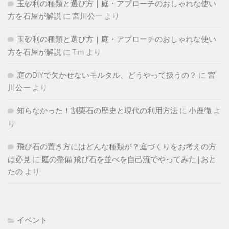
玉砂利の種類と選び方｜庭・アプローチのおしゃれな使い
方を石屋が解説
に
宮川公一
より
玉砂利の種類と選び方｜庭・アプローチのおしゃれな使い
方を石屋が解説
に
Tim
より
庭のDIYで欠かせないモルタル、どうやって扱うの？
に
宮
川公一
より
知らなかった！割栗石の歴史と現代の利用方法
に
小鹿徹
よ
り
飛び石の置き方にはどんな種類が？庭づくりをお考えの方
は必見
に
庭の整備 飛び石を並べを自己流でやってみた | おと
たの
より
イベント