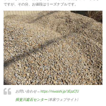
ですが、その分、お値段はリーズナブルです。
お問い合わせ→
https://niwaishi.jp/3EpzCfU
揖斐川庭石センター
(本家ウェブサイト)