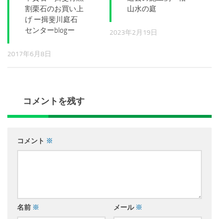
割栗石のお買い上
山水の庭
げ ー揖斐川庭石
センターblogー
2023年2月19日
2017年6月8日
コメントを残す
コメント
※
名前
※
メール
※