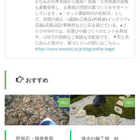
かな石が日本全国から集結！造園・土木関連の資格
も多数保有し、お客様の理想の庭づくりをサポート
しています。●「ネット通販時代の石材店」とし
て、全国の個人・•庭師•工務店•外構屋•インテリア•
店舗•花屋•設計事務所などに石を届けている。●ブ
ログやSNSでは、石選びや庭づくりのヒントを発信
中。LINEでの気軽なご相談も大歓迎です。 ▼石と共
に歩んだ道のり、庭づくりへの想いはこちら→
https://www.niwaishi.co.jp/blog/profile-page/
おすすめ
0
0
甲賀石・揖斐青黒
過去の施工例 枯