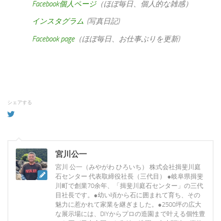
Facebook個人ページ
（ほぼ毎日、個人的な雑感）
インスタグラム
(写真日記)
Facebook page
（ほぼ毎日、お仕事ぶりを更新)
シェアする
宮川公一
宮川 公一（みやがわ ひろいち） 株式会社揖斐川庭
石センター 代表取締役社長（三代目） ●岐阜県揖斐
川町で創業70余年、「揖斐川庭石センター」の三代
目社長です。●幼い頃から石に囲まれて育ち、その
魅力に惹かれて家業を継ぎました。●2500坪の広大
な展示場には、DIYからプロの造園まで叶える個性豊