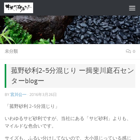
コンテンツへスキップ
未分類
0
菰野砂利2-5分混じり ー揖斐川庭石セン
ターblogー
BY
宮川公一
·
2016年3月26日
「菰野砂利 2-5分混じり」
いわゆるサビ砂利ですが、当社にある「サビ砂利」よりも、
マイルドな色合いです。
サイズも、ふるい分けしてないので、大小混じっている感じ