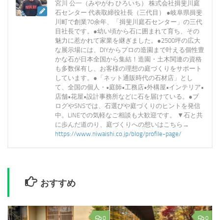
宮川 公一（みやがわ ひろいち） 株式会社揖斐川庭
石センター 代表取締役社長（三代目） ●岐阜県揖斐
川町で創業70余年、「揖斐川庭石センター」の三代
目社長です。●幼い頃から石に囲まれて育ち、その
魅力に惹かれて家業を継ぎました。●2500坪の広大
な展示場には、DIYからプロの造園まで叶える個性豊
かな石が日本全国から集結！造園・土木関連の資格
も多数保有し、お客様の理想の庭づくりをサポート
しています。●「ネット通販時代の石材店」とし
て、全国の個人・•庭師•工務店•外構屋•インテリア•
店舗•花屋•設計事務所などに石を届けている。●ブ
ログやSNSでは、石選びや庭づくりのヒントを発信
中。LINEでの気軽なご相談も大歓迎です。 ▼石と共
に歩んだ道のり、庭づくりへの想いはこちら→
https://www.niwaishi.co.jp/blog/profile-page/
おすすめ
0
0