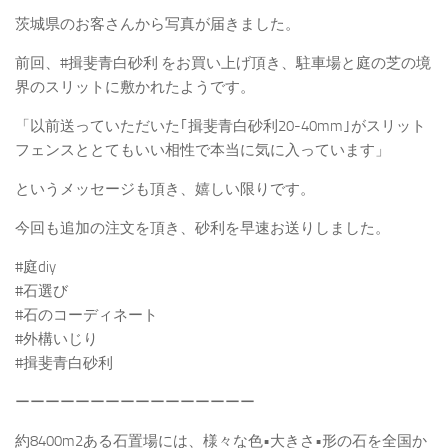
茨城県のお客さんから写真が届きました。
前回、#揖斐青白砂利 をお買い上げ頂き、駐車場と庭の芝の境
界のスリットに敷かれたようです。
「以前送っていただいた｢揖斐青白砂利20-40mm｣がスリット
フェンスととてもいい相性で本当に気に入っています」
というメッセージも頂き、嬉しい限りです。
今回も追加の注文を頂き、砂利を早速お送りしました。
#庭diy
#石選び
#石のコーディネート
#外構いじり
#揖斐青白砂利
ーーーーーーーーーーーーーーーー
約8400m2ある石置場には、様々な色•大きさ•形の石を全国か