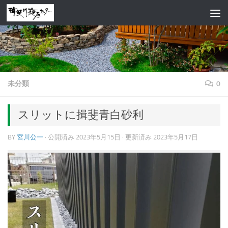
コンテンツへスキップ
未分類
0
スリットに揖斐青白砂利
BY
宮川公一
· 公開済み
2023年5月15日
· 更新済み
2023年5月17日