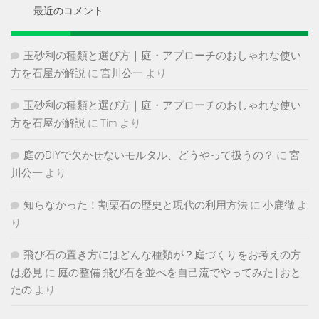
ブ
最近のコメント
玉砂利の種類と選び方｜庭・アプローチのおしゃれな使い
方を石屋が解説
に
宮川公一
より
玉砂利の種類と選び方｜庭・アプローチのおしゃれな使い
方を石屋が解説
に
Tim
より
庭のDIYで欠かせないモルタル、どうやって扱うの？
に
宮
川公一
より
知らなかった！割栗石の歴史と現代の利用方法
に
小鹿徹
よ
り
飛び石の置き方にはどんな種類が？庭づくりをお考えの方
は必見
に
庭の整備 飛び石を並べを自己流でやってみた | おと
たの
より