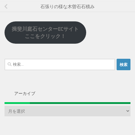
石張りの様な木曽石石積み
揖斐川庭石センターECサイト
ここをクリック！
検
索:
アーカイブ
ア
ー
カ
イ