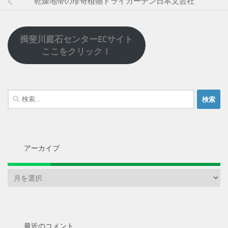
乾燥地帯の珍奇植物ドライガーデン日本文芸社
揖斐川庭石センターECサイト
ここをクリック！
検
索:
アーカイブ
ア
ー
カ
イ
ブ
最近のコメント