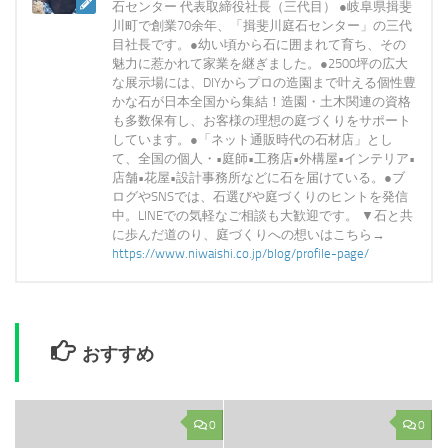
石センター 代表取締役社長（三代目） ●岐阜県揖斐
川町で創業70余年、「揖斐川庭石センター」の三代
目社長です。●幼い頃から石に囲まれて育ち、その
魅力に惹かれて家業を継ぎました。●2500坪の広大
な展示場には、DIYからプロの造園まで叶える個性豊
かな石が日本全国から集結！造園・土木関連の資格
も多数保有し、お客様の理想の庭づくりをサポート
しています。●「ネット通販時代の石材店」とし
て、全国の個人・•庭師•工務店•外構屋•インテリア•
店舗•花屋•設計事務所などに石を届けている。●ブ
ログやSNSでは、石選びや庭づくりのヒントを発信
中。LINEでの気軽なご相談も大歓迎です。 ▼石と共
に歩んだ道のり、庭づくりへの想いはこちら→
https://www.niwaishi.co.jp/blog/profile-page/
おすすめ
0
0