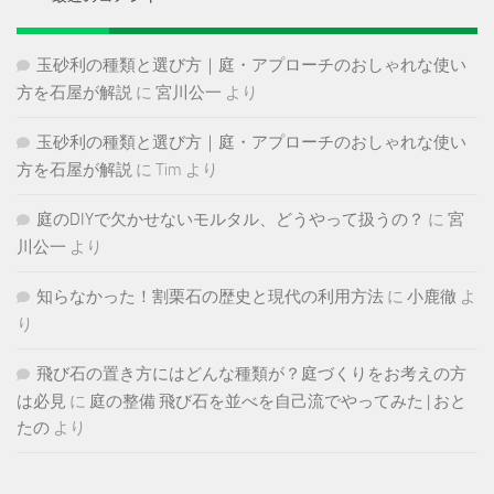
玉砂利の種類と選び方｜庭・アプローチのおしゃれな使い
方を石屋が解説
に
宮川公一
より
玉砂利の種類と選び方｜庭・アプローチのおしゃれな使い
方を石屋が解説
に
Tim
より
庭のDIYで欠かせないモルタル、どうやって扱うの？
に
宮
川公一
より
知らなかった！割栗石の歴史と現代の利用方法
に
小鹿徹
よ
り
飛び石の置き方にはどんな種類が？庭づくりをお考えの方
は必見
に
庭の整備 飛び石を並べを自己流でやってみた | おと
たの
より