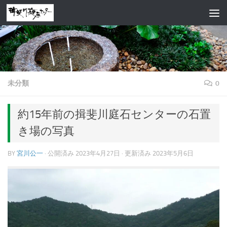
コンテンツへスキップ
未分類
0
約15年前の揖斐川庭石センターの石置
き場の写真
BY
宮川公一
· 公開済み
2023年4月27日
· 更新済み
2023年5月6日