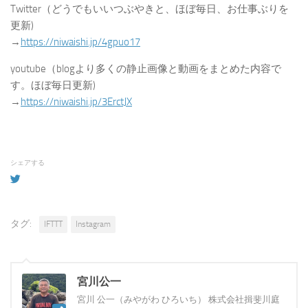
Twitter（どうでもいいつぶやきと、ほぼ毎日、お仕事ぶりを
更新)
→
https://niwaishi.jp/4gpuo17
youtube（blogより多くの静止画像と動画をまとめた内容で
す。ほぼ毎日更新)
→
https://niwaishi.jp/3ErctJX
シェアする
タグ:
IFTTT
Instagram
宮川公一
宮川 公一（みやがわ ひろいち） 株式会社揖斐川庭