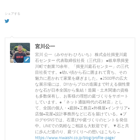
シェアする
宮川公一
宮川 公一（みやがわ ひろいち） 株式会社揖斐川庭
石センター 代表取締役社長（三代目） ●岐阜県揖斐
川町で創業70余年、「揖斐川庭石センター」の三代
目社長です。●幼い頃から石に囲まれて育ち、その
魅力に惹かれて家業を継ぎました。●2500坪の広大
な展示場には、DIYからプロの造園まで叶える個性豊
かな石が日本全国から集結！造園・土木関連の資格
も多数保有し、お客様の理想の庭づくりをサポート
しています。●「ネット通販時代の石材店」とし
て、全国の個人・•庭師•工務店•外構屋•インテリア•
店舗•花屋•設計事務所などに石を届けている。●ブ
ログやSNSでは、石選びや庭づくりのヒントを発信
中。LINEでの気軽なご相談も大歓迎です。 ▼石と共
に歩んだ道のり、庭づくりへの想いはこちら→
https://www.niwaishi.co.jp/blog/profile-page/