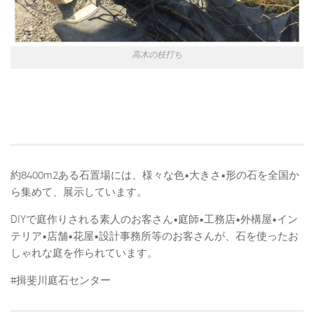
高木の枝打ち
約8400m2ある石置場には、様々な色•大きさ•形の石を全国か
ら集めて、展示しています。
DIYで庭作りされる素人のお客さん•庭師•工務店•外構屋•イン
テリア•店舗•花屋•設計事務所等のお客さんが、石を使ったお
しゃれな庭を作られています。
#揖斐川庭石センター