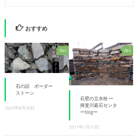
おすすめ
0
0
石の話 ボーダー
ストーン
石壁の立水栓 ー
揖斐川庭石センタ
2023年8月30日
ーblogー
2017年1月12日