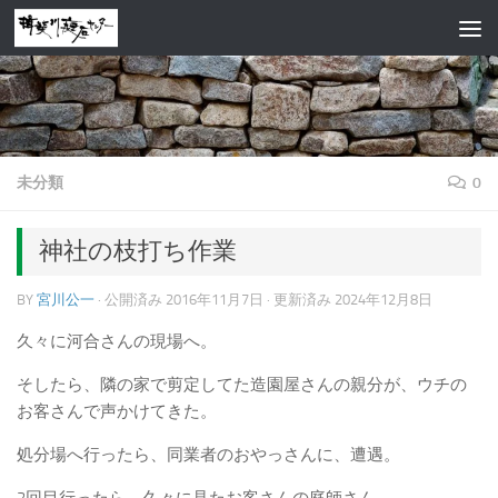
コンテンツへスキップ
未分類
0
神社の枝打ち作業
BY
宮川公一
· 公開済み
2016年11月7日
· 更新済み
2024年12月8日
久々に河合さんの現場へ。
そしたら、隣の家で剪定してた造園屋さんの親分が、ウチの
お客さんで声かけてきた。
処分場へ行ったら、同業者のおやっさんに、遭遇。