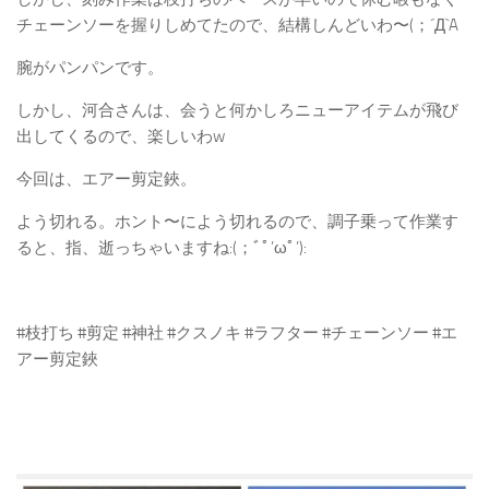
チェーンソーを握りしめてたので、結構しんどいわ〜(；´Д`A
腕がパンパンです。
しかし、河合さんは、会うと何かしろニューアイテムが飛び
出してくるので、楽しいわw
今回は、エアー剪定鋏。
よう切れる。ホント〜によう切れるので、調子乗って作業す
ると、指、逝っちゃいますね:(；ﾞﾟ’ωﾟ’):
#枝打ち #剪定 #神社 #クスノキ #ラフター #チェーンソー #エ
アー剪定鋏