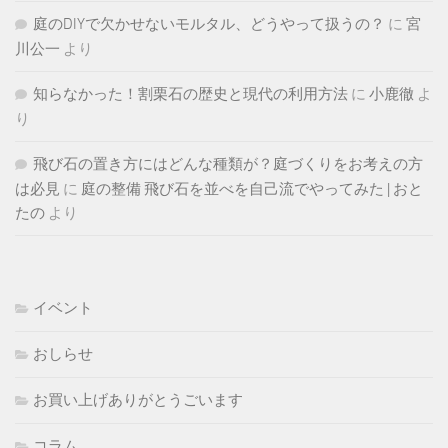
庭のDIYで欠かせないモルタル、どうやって扱うの？
に
宮
川公一
より
知らなかった！割栗石の歴史と現代の利用方法
に
小鹿徹
よ
り
飛び石の置き方にはどんな種類が？庭づくりをお考えの方
は必見
に
庭の整備 飛び石を並べを自己流でやってみた | おと
たの
より
イベント
おしらせ
お買い上げありがとうごいます
コラム