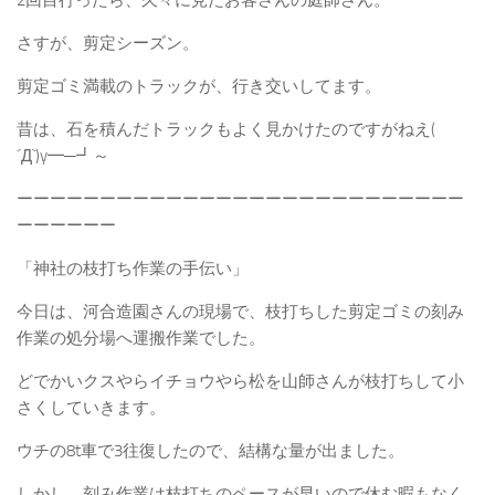
2回目行ったら、久々に見たお客さんの庭師さん。
さすが、剪定シーズン。
剪定ゴミ満載のトラックが、行き交いしてます。
昔は、石を積んだトラックもよく見かけたのですがねえ(
´Д`)y━─┛～
ーーーーーーーーーーーーーーーーーーーーーーーーーーー
ーーーーーー
「神社の枝打ち作業の手伝い」
今日は、河合造園さんの現場で、枝打ちした剪定ゴミの刻み
作業の処分場へ運搬作業でした。
どでかいクスやらイチョウやら松を山師さんが枝打ちして小
さくしていきます。
ウチの8t車で3往復したので、結構な量が出ました。
しかし、刻み作業は枝打ちのペースが早いので休む暇もなく