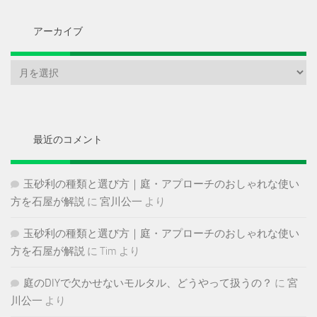
アーカイブ
ア
ー
カ
イ
ブ
最近のコメント
玉砂利の種類と選び方｜庭・アプローチのおしゃれな使い
方を石屋が解説
に
宮川公一
より
玉砂利の種類と選び方｜庭・アプローチのおしゃれな使い
方を石屋が解説
に
Tim
より
庭のDIYで欠かせないモルタル、どうやって扱うの？
に
宮
川公一
より