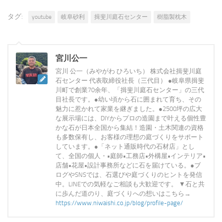
タグ:
youtube
岐阜砂利
揖斐川庭石センター
樹脂製枕木
宮川公一
宮川 公一（みやがわ ひろいち） 株式会社揖斐川庭
石センター 代表取締役社長（三代目） ●岐阜県揖斐
川町で創業70余年、「揖斐川庭石センター」の三代
目社長です。●幼い頃から石に囲まれて育ち、その
魅力に惹かれて家業を継ぎました。●2500坪の広大
な展示場には、DIYからプロの造園まで叶える個性豊
かな石が日本全国から集結！造園・土木関連の資格
も多数保有し、お客様の理想の庭づくりをサポート
しています。●「ネット通販時代の石材店」とし
て、全国の個人・•庭師•工務店•外構屋•インテリア•
店舗•花屋•設計事務所などに石を届けている。●ブ
ログやSNSでは、石選びや庭づくりのヒントを発信
中。LINEでの気軽なご相談も大歓迎です。 ▼石と共
に歩んだ道のり、庭づくりへの想いはこちら→
https://www.niwaishi.co.jp/blog/profile-page/