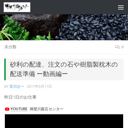
コンテンツへスキップ
未分類
0
砂利の配達、注文の石や樹脂製枕木の
配送準備 ー動画編ー
BY
宮川公一
·
2017年5月11日
昨日1日のお仕事