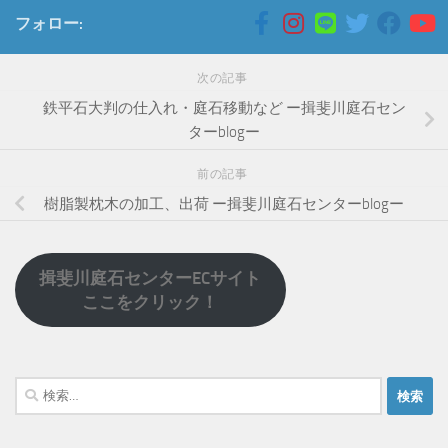
フォロー:
次の記事
鉄平石大判の仕入れ・庭石移動など ー揖斐川庭石セン
ターblogー
前の記事
樹脂製枕木の加工、出荷 ー揖斐川庭石センターblogー
揖斐川庭石センターECサイト
ここをクリック！
検
索: