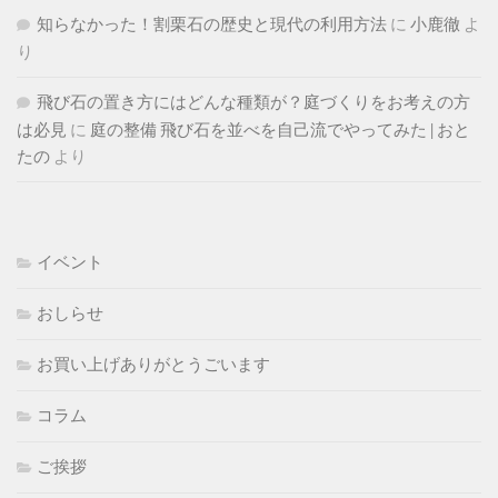
知らなかった！割栗石の歴史と現代の利用方法
に
小鹿徹
よ
り
飛び石の置き方にはどんな種類が？庭づくりをお考えの方
は必見
に
庭の整備 飛び石を並べを自己流でやってみた | おと
たの
より
イベント
おしらせ
お買い上げありがとうごいます
コラム
ご挨拶