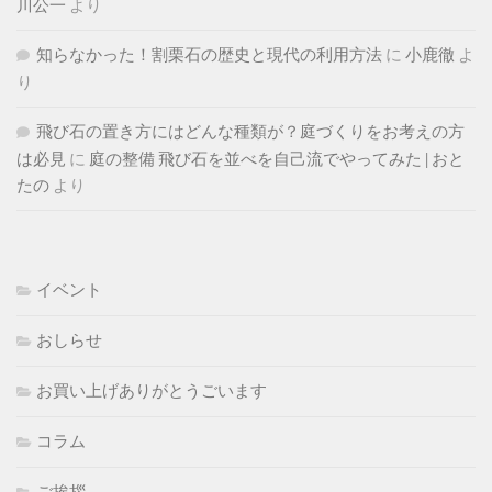
川公一
より
知らなかった！割栗石の歴史と現代の利用方法
に
小鹿徹
よ
り
飛び石の置き方にはどんな種類が？庭づくりをお考えの方
は必見
に
庭の整備 飛び石を並べを自己流でやってみた | おと
たの
より
イベント
おしらせ
お買い上げありがとうごいます
コラム