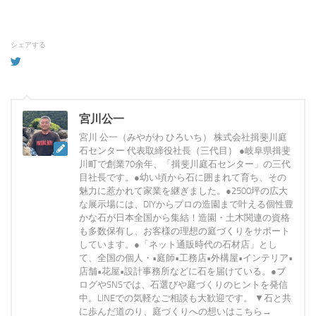
シェアする
宮川公一
宮川 公一（みやがわ ひろいち） 株式会社揖斐川庭
石センター 代表取締役社長（三代目） ●岐阜県揖斐
川町で創業70余年、「揖斐川庭石センター」の三代
目社長です。●幼い頃から石に囲まれて育ち、その
魅力に惹かれて家業を継ぎました。●2500坪の広大
な展示場には、DIYからプロの造園まで叶える個性豊
かな石が日本全国から集結！造園・土木関連の資格
も多数保有し、お客様の理想の庭づくりをサポート
しています。●「ネット通販時代の石材店」とし
て、全国の個人・•庭師•工務店•外構屋•インテリア•
店舗•花屋•設計事務所などに石を届けている。●ブ
ログやSNSでは、石選びや庭づくりのヒントを発信
中。LINEでの気軽なご相談も大歓迎です。 ▼石と共
に歩んだ道のり、庭づくりへの想いはこちら→