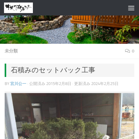
コンテンツへスキップ
未分類
0
石積みのセットバック工事
BY
宮川公一
· 公開済み
2015年2月8日
· 更新済み
2024年2月25日